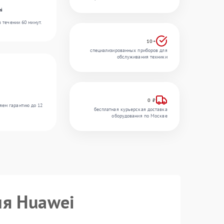
ei
 течении 60 минут.
10+
специализированных приборов для
обслуживания техники
0 ₽
яем гарантию до 12
бесплатная курьерская доставка
оборудования по Москве
ия Huawei