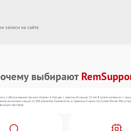
и записи на сайте
очему выбирают
RemSuppo
нту и обслуживанию техники Huawei в Москве с практикой свыше 10 лет. В штате компании — свыш
также выполнено свыше 12 000 ремонтов. Ежемесячно в сервисный центр поступает более 300 устрой
фикации мастеров.