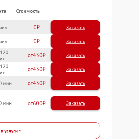
нта
Стоимость
0
Заказать
0
Заказать
120
430
120
430
430
0
600
0
се услуги