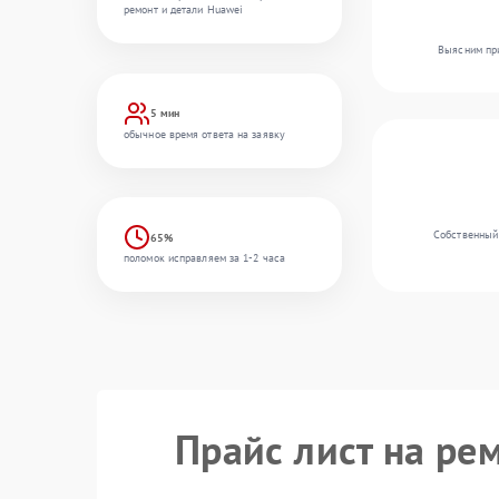
ремонт и детали Huawei
Выясним при
5 мин
обычное время ответа на заявку
Собственный
65%
поломок исправляем за 1-2 часа
Прайс лист на ре