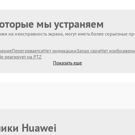
которые мы устраняем
жи на неисправность экрана, могут иметь более серьезные п
чение
Перегревается
Нет индикации
Запах гари
Нет изображен
е реагирует на PTZ
Показать еще
ники Huawei