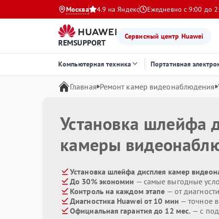
Москва
4.9 на Яндекс
Ежедневно с 9:00 до 2
Сервисный центр Huawei
REMSUPPORT
Компьютерная техника
Портативная электро
Главная
Ремонт камер видеонаблюдения
Установка шлейфа 
камеры видеонабл
Установка шлейфа дисплея камер видеон
До 30% экономии
— самые выгодные усл
Контроль на каждом этапе
— от диагност
Диагностика Huawei от 10 мин
— точное 
Официальная гарантия до 12 мес.
— с по