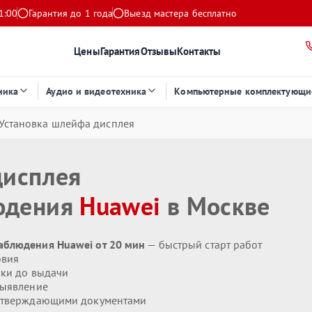
1:00
Гарантия до 1 года
Выезд мастера бесплатно
Цены
Гарантия
Отзывы
Контакты
ника
Аудио и видеотехника
Компьютерные комплектующи
Установка шлейфа дисплея
дисплея
юдения
Huawei
в Москве
аблюдения Huawei от 20 мин
— быстрый старт работ
овия
ики до выдачи
выявление
дтверждающими документами