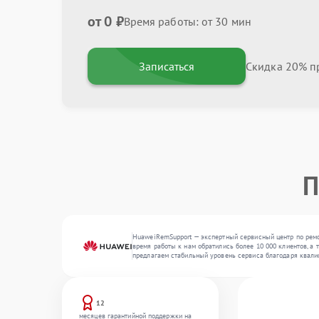
от 0 ₽
Время работы: от 30 мин
Записаться
Скидка 20% пр
П
HuaweiRemSupport — экспертный сервисный центр по ремо
время работы к нам обратились более 10 000 клиентов, а 
предлагаем стабильный уровень сервиса благодаря квали
12
месяцев гарантийной поддержки на