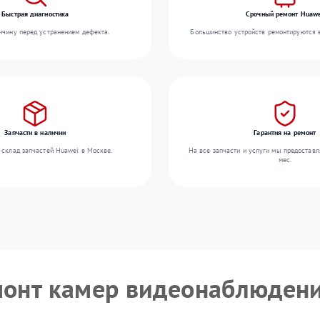
Быстрая диагностика
Срочный ремонт Huaw
чину перед устранением дефекта.
Большинство устройств ремонтируются в
Запчасти в наличии
Гарантия на ремонт
 склад запчастей Huawei в Москве.
На все запчасти и услуги мы предоставл
мес.
монт камер видеонаблюден