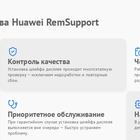
тва Huawei RemSupport
Контроль качества
Ч
Установка шлейфа дисплея проходит многоэтапную
Ра
проверку — исключаем недоработки и повторные
пр
сбои.
ра
Приоритетное обслуживание
Н
При гарантийном случае установка шлейфа дисплея
В 
выполняется вне очереди — быстро устраняем
де
проблему.