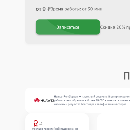
от 0 ₽
Время работы: от 30 мин
Записаться
Скидка 20% пр
П
HuaweiRemSupport — надежный сервисный центр по ремонт
работы к нам обратились более 10 000 клиентов, а также
надежный результат благодаря квалификации мастеров.
12
месяцев гарантийной поддержки на