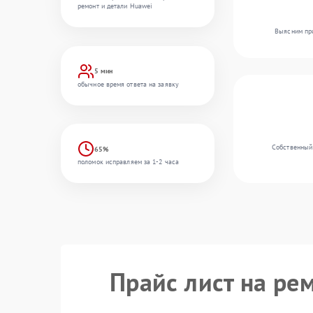
ремонт и детали Huawei
Выясним при
5 мин
обычное время ответа на заявку
Собственный
65%
поломок исправляем за 1-2 часа
Прайс лист на ре