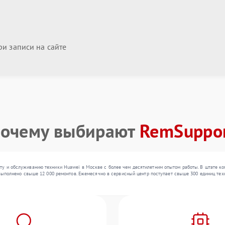
и записи на сайте
очему выбирают
RemSuppo
у и обслуживанию техники Huawei в Москве с более чем десятилетним опытом работы. В штате ко
 выполнено свыше 12 000 ремонтов. Ежемесячно в сервисный центр поступает свыше 300 единиц техн