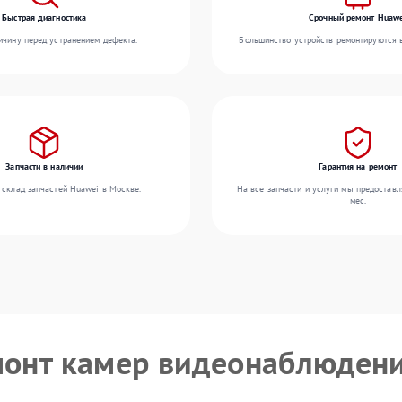
Быстрая диагностика
Срочный ремонт Huaw
чину перед устранением дефекта.
Большинство устройств ремонтируются в
Запчасти в наличии
Гарантия на ремонт
 склад запчастей Huawei в Москве.
На все запчасти и услуги мы предоставл
мес.
монт камер видеонаблюден