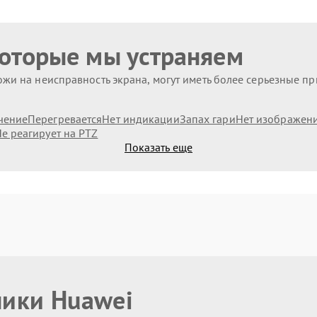
которые мы устраняем
жи на неисправность экрана, могут иметь более серьезные п
чение
Перегревается
Нет индикации
Запах гари
Нет изображен
е реагирует на PTZ
Показать еще
ники Huawei