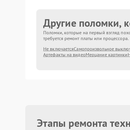
Другие поломки, 
Поломки, которые на первый взгляд похо
требуется ремонт платы или процессора.
Не включается
Самопроизвольное выклю
Артефакты на видео
Мерцание картинки
Н
Этапы ремонта тех