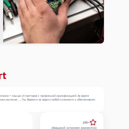
rt
мпании — свыше 14 мастеров с профильной квалификацией. За время
ики, включая , , . Мы беремся за задачи любой сложности и обеспечиваем
100+
обращений исполняем ежемесячно