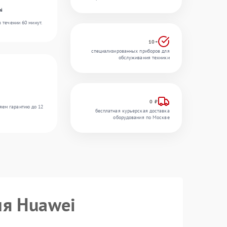
ei
 течении 60 минут.
10+
специализированных приборов для
обслуживания техники
0 ₽
яем гарантию до 12
бесплатная курьерская доставка
оборудования по Москве
ия Huawei