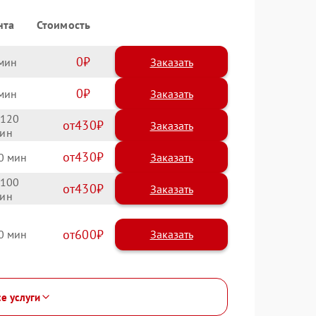
нта
Стоимость
0
Заказать
0
Заказать
120
430
430
0
100
430
600
0
се услуги