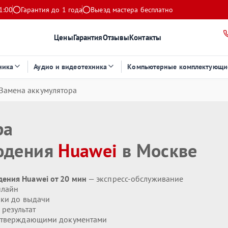
1:00
Гарантия до 1 года
Выезд мастера бесплатно
Цены
Гарантия
Отзывы
Контакты
ника
Аудио и видеотехника
Компьютерные комплектующи
Замена аккумулятора
ра
юдения
Huawei
в Москве
ения Huawei от 20 мин
— экспресс-обслуживание
нлайн
ики до выдачи
результат
дтверждающими документами