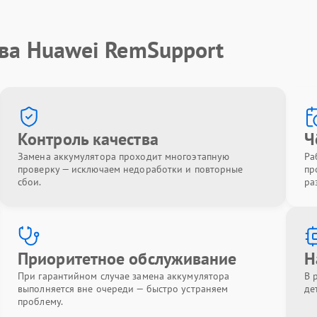
тва Huawei RemSupport
Контроль качества
Ч
Замена аккумулятора проходит многоэтапную
Ра
проверку — исключаем недоработки и повторные
пр
сбои.
ра
Приоритетное обслуживание
Н
При гарантийном случае замена аккумулятора
В 
выполняется вне очереди — быстро устраняем
де
проблему.