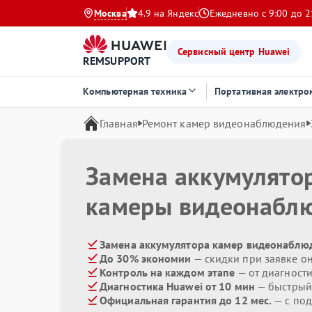
Москва
4.9 на Яндекс
Ежедневно с 9:00 до 2
Сервисный центр Huawei
REMSUPPORT
Компьютерная техника
Портативная электро
Главная
Ремонт камер видеонаблюдения
Замена аккумулято
камеры видеонабл
Замена аккумулятора камер видеонаблюд
До 30% экономии
— скидки при заявке о
Контроль на каждом этапе
— от диагност
Диагностика Huawei от 10 мин
— быстрый 
Официальная гарантия до 12 мес.
— с по