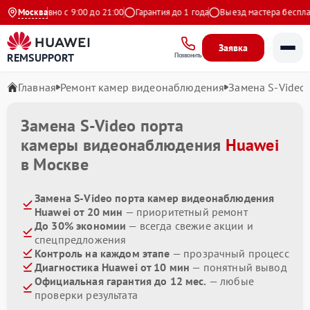
Ежедневно с 9:00 до 21:00
Москва
Гарантия до 1 года
Выезд мастера бесплатн
Заявка
REMSUPPORT
Позвонить
Главная
Ремонт камер видеонаблюдения
Замена S-Video
Замена S-Video порта
камеры видеонаблюдения
Huawei
в Москве
Замена S-Video порта камер видеонаблюдения
Huawei от 20 мин
— приоритетный ремонт
До 30% экономии
— всегда свежие акции и
спецпредложения
Контроль на каждом этапе
— прозрачный процесс
Диагностика Huawei от 10 мин
— понятный вывод
Официальная гарантия до 12 мес.
— любые
проверки результата