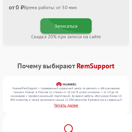
от 0 ₽
Время работы: от 30 мин
Записаться
Скидка 20% при записи на сайте
Почему выбирают
RemSupport
HuaweiRemSupport — проверенный сервисный центр по ремонту и обслуживанию
техники Huawei в Москве со стажем от 10 лет. В штате компании — от 10 до 16
инженеров с профессиональной подготовкой. За время работы обслужено более 10
000 клиентов, а также выполнено свыше 12 000 ремонтов. Ежемесячно в сервисный
центр поступает более 300 устройств, включая , , . Мы работаем с широким спектром
Читать далее
неисправностей и гарантируем высокое качество обслуживания благодаря
отлаженным процессам ремонта.