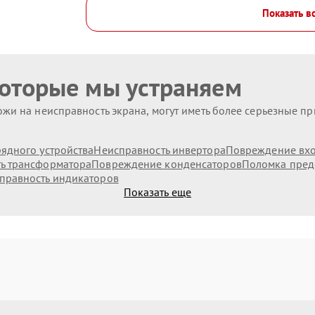
Показать в
которые мы устраняем
жи на неисправность экрана, могут иметь более серьезные п
ядного устройства
Неисправность инвертора
Повреждение вх
ь трансформатора
Повреждение конденсаторов
Поломка пред
правность индикаторов
Показать еще