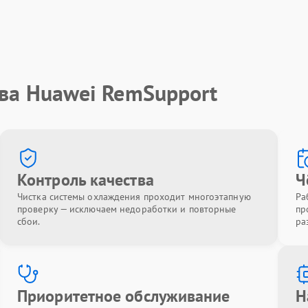
тва Huawei RemSupport
Контроль качества
Ч
Чистка системы охлаждения проходит многоэтапную
Ра
проверку — исключаем недоработки и повторные
пр
сбои.
ра
Приоритетное обслуживание
Н