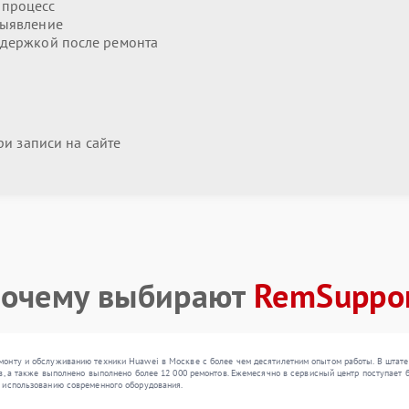
 процесс
выявление
держкой после ремонта
и записи на сайте
очему выбирают
RemSuppo
онту и обслуживанию техники Huawei в Москве с более чем десятилетним опытом работы. В штате
в, а также выполнено выполнено более 12 000 ремонтов. Ежемесячно в сервисный центр поступает б
 использованию современного оборудования.