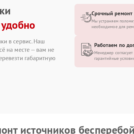
ики
Срочный ремонт
 удобно
Мы устраняем поломку
необходимое для рем
ки в сервис. Наш
Работаем по до
сё на месте — вам не
Менеджер согласует 
перевезти габаритную
гарантийные условия
монт источников бесперебо