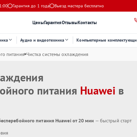
1:00
Гарантия до 1 года
Выезд мастера бесплатно
Цены
Гарантия
Отзывы
Контакты
ника
Аудио и видеотехника
Компьютерные комплектующи
го питания
Чистка системы охлаждения
лаждения
бойного питания
Huawei
в
бесперебойного питания Huawei от 20 мин
— быстрый старт
овия