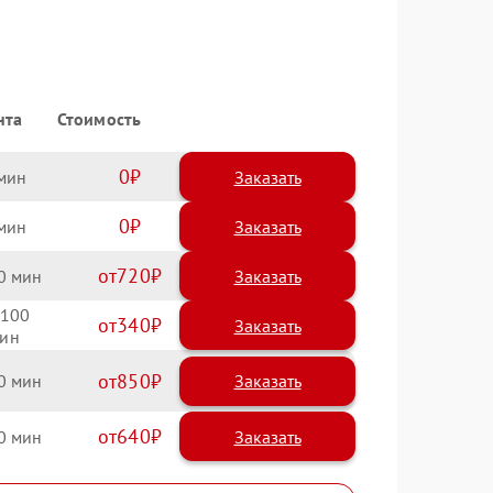
нта
Стоимость
0
Заказать
0
Заказать
720
0
100
340
850
0
640
0