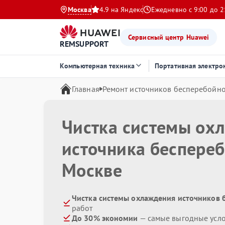
Москва
4.9 на Яндекс
Ежедневно с 9:00 до 2
Сервисный центр Huawei
REMSUPPORT
Компьютерная техника
Портативная электро
Главная
Ремонт источников бесперебойно
Чистка системы ох
источника беспере
Москве
Чистка системы охлаждения источников 
работ
До 30% экономии
— самые выгодные усл