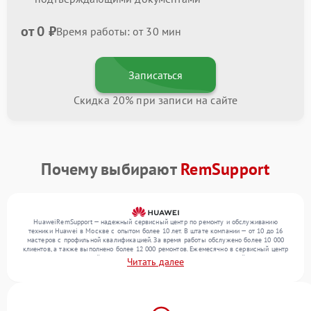
от 0 ₽
Время работы: от 30 мин
Записаться
Скидка 20% при записи на сайте
Почему выбирают
RemSupport
HuaweiRemSupport — надежный сервисный центр по ремонту и обслуживанию
техники Huawei в Москве с опытом более 10 лет. В штате компании — от 10 до 16
мастеров с профильной квалификацией. За время работы обслужено более 10 000
клиентов, а также выполнено более 12 000 ремонтов. Ежемесячно в сервисный центр
поступает от 300 устройств, включая , , . Мы устраняем поломки любой сложности и
Читать далее
обеспечиваем надежный результат благодаря квалификации мастеров.