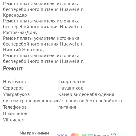
Ремонт платы усилителя источника
бесперебойного питания Huawei в г.
Краснодар
Ремонт платы усилителя источника
бесперебойного питания Huawei в г.
Ростов-на-Дону
Ремонт платы усилителя источника
бесперебойного питания Huawei в г.
Нижний Новгород
Ремонт платы усилителя источника
бесперебойного питания Huawei в г.
Новосибирск
Ремонт
Ремонт платы усилителя источника
бесперебойного питания Huawei в г.
Ноутбуков
Смарт-часов
Екатеринбург
Серверов
Наушников
Ремонт платы усилителя источника
Ультрабуков
Камер видеонаблюдения
бесперебойного питания Huawei в г.
Систем хранения данных
Источников бесперебойного
Казань
Телефонов
питания
Ремонт платы усилителя источника
бесперебойного питания Huawei в г.
Планшетов
Воронеж
VR систем
Ремонт платы усилителя источника
бесперебойного питания Huawei в г.
Мы принимаем
Волгоград