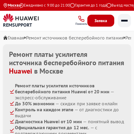
а Яндекс
Москва
Ежедневно с 9:00 до 21:00
Гарантия до 1 года
Выезд мастера 
Заявка
REMSUPPORT
Позвонить
Главная
Ремонт источников бесперебойного питания
Рем
Ремонт платы усилителя
источника бесперебойного питания
Huawei
в Москве
Ремонт платы усилителя источников
бесперебойного питания Huawei от 20 мин
—
экспресс-обслуживание
До 30% экономии
— скидки при заявке онлайн
Контроль на каждом этапе
— от диагностики до
выдачи
Диагностика Huawei от 10 мин
— понятный вывод
Официальная гарантия до 12 мес.
— с
подтверждающими документами