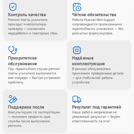
Контроль качества
Чёткие обязательства
Ремонт платы усилителя
Работа Huawei RemSupport
проходит многоэтапную
сопровождается прописанными
проверку — исключаем
гарантийными условиями — без
недоработки и повторные сбои.
размытых формулировок.
Приоритетное
Надёжные
обслуживание
комплектующие
При гарантийном случае ремонт
В рамках обслуживания
платы усилителя выполняется
применяем проверенные детали
вне очереди — быстро устраняем
— для стабильной работы
проблему.
устройства.
Поддержка после
Результат под гарантией
Консультируем по эксплуатации
Наша работа направлена на
— помогаем продлить срок
уверенный результат — берём
службы после выполнения
ответственность за итог.
ремонта.