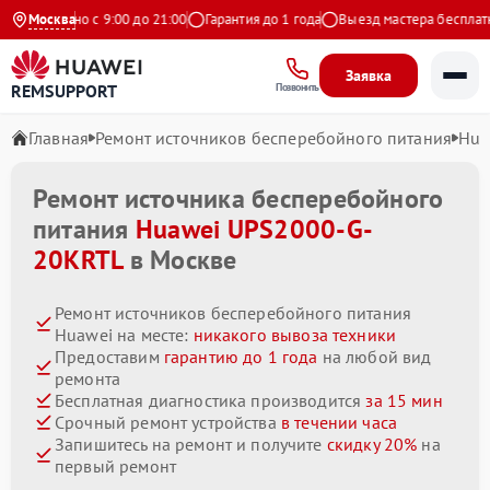
жедневно с 9:00 до 21:00
Москва
Гарантия до 1 года
Выезд мастера бесплатно
Заявка
REMSUPPORT
Позвонить
Главная
Ремонт источников бесперебойного питания
Hua
Ремонт источника бесперебойного
питания
Huawei UPS2000-G-
20KRTL
в Москве
Ремонт источников бесперебойного питания
Huawei на месте:
никакого вывоза техники
Предоставим
гарантию до 1 года
на любой вид
ремонта
Бесплатная диагностика производится
за 15 мин
Срочный ремонт устройства
в течении часа
Запишитесь на ремонт и получите
скидку 20%
на
первый ремонт