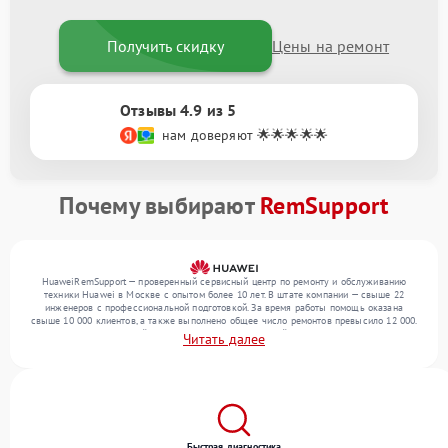
Получить скидку
Цены на ремонт
Отзывы 4.9 из 5
нам доверяют 🌟🌟🌟🌟🌟
Почему выбирают
RemSupport
HuaweiRemSupport — проверенный сервисный центр по ремонту и обслуживанию
техники Huawei в Москве с опытом более 10 лет. В штате компании — свыше 22
инженеров с профессиональной подготовкой. За время работы помощь оказана
свыше 10 000 клиентов, а также выполнено общее число ремонтов превысило 12 000.
Ежемесячно в сервисный центр поступает от 300 устройств, включая , , . Мы беремся
Читать далее
за задачи любой сложности и поддерживаем высокий стандарт качества благодаря
квалификации мастеров.
Быстрая диагностика