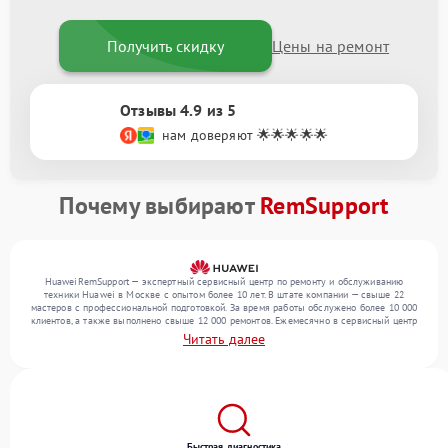
Получить скидку
Цены на ремонт
Отзывы 4.9 из 5
нам доверяют 🌟🌟🌟🌟🌟
Почему выбирают
RemSupport
HuaweiRemSupport — экспертный сервисный центр по ремонту и обслуживанию
техники Huawei в Москве с опытом более 10 лет. В штате компании — свыше 22
мастеров с профессиональной подготовкой. За время работы обслужено более 10 000
клиентов, а также выполнено свыше 12 000 ремонтов. Ежемесячно в сервисный центр
поступает свыше 300 единиц техники, включая , , . Мы выполняем ремонт различного
Читать далее
уровня сложности и гарантируем высокое качество обслуживания благодаря опыту
команды.
Быстрая диагностика