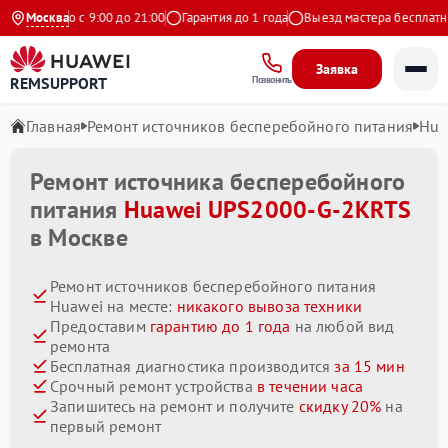
едневно с 9:00 до 21:00
Москва
Гарантия до 1 года
Выезд мастера бесплатно
Заявка
REMSUPPORT
Позвонить
Главная
Ремонт источников бесперебойного питания
Hua
Ремонт источника бесперебойного
питания
Huawei UPS2000-G-2KRTS
в Москве
Ремонт источников бесперебойного питания
Huawei на месте:
никакого вывоза техники
Предоставим
гарантию до 1 года
на любой вид
ремонта
Бесплатная диагностика производится
за 15 мин
Срочный ремонт устройства
в течении часа
Запишитесь на ремонт и получите
скидку 20%
на
первый ремонт