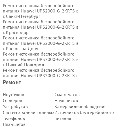
Ремонт источника бесперебойного
питания Huawei UPS2000-G-2KRTS в
г.
Санкт-Петербург
Ремонт источника бесперебойного
питания Huawei UPS2000-G-2KRTS в
г.
Краснодар
Ремонт источника бесперебойного
питания Huawei UPS2000-G-2KRTS в
г.
Ростов-на-Дону
Ремонт источника бесперебойного
питания Huawei UPS2000-G-2KRTS в
г.
Нижний Новгород
Ремонт источника бесперебойного
питания Huawei UPS2000-G-2KRTS в
г.
Новосибирск
Ремонт
Ремонт источника бесперебойного
питания Huawei UPS2000-G-2KRTS в
Ноутбуков
Смарт-часов
г.
Екатеринбург
Серверов
Наушников
Ремонт источника бесперебойного
Ультрабуков
Камер видеонаблюдения
питания Huawei UPS2000-G-2KRTS в
Систем хранения данных
Источников бесперебойного
г.
Казань
Телефонов
питания
Ремонт источника бесперебойного
питания Huawei UPS2000-G-2KRTS в
Планшетов