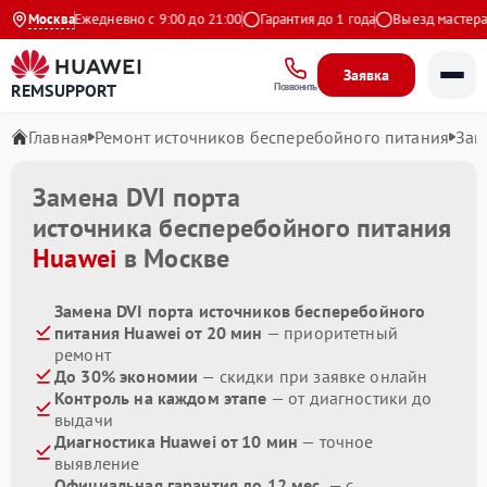
Яндекс
Москва
Ежедневно с 9:00 до 21:00
Гарантия до 1 года
Выезд мастера бе
Заявка
REMSUPPORT
Позвонить
Главная
Ремонт источников бесперебойного питания
Зам
Замена DVI порта
источника бесперебойного питания
Huawei
в Москве
Замена DVI порта источников бесперебойного
питания Huawei от 20 мин
— приоритетный
ремонт
До 30% экономии
— скидки при заявке онлайн
Контроль на каждом этапе
— от диагностики до
выдачи
Диагностика Huawei от 10 мин
— точное
выявление
Официальная гарантия до 12 мес.
— с