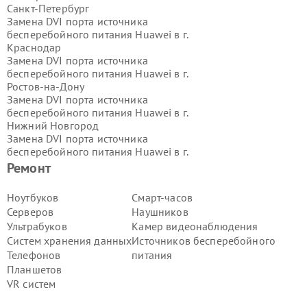
Санкт-Петербург
Замена DVI порта источника
бесперебойного питания Huawei в г.
Краснодар
Замена DVI порта источника
бесперебойного питания Huawei в г.
Ростов-на-Дону
Замена DVI порта источника
бесперебойного питания Huawei в г.
Нижний Новгород
Замена DVI порта источника
бесперебойного питания Huawei в г.
Новосибирск
Ремонт
Замена DVI порта источника
бесперебойного питания Huawei в г.
Ноутбуков
Смарт-часов
Екатеринбург
Серверов
Наушников
Замена DVI порта источника
Ультрабуков
Камер видеонаблюдения
бесперебойного питания Huawei в г.
Систем хранения данных
Источников бесперебойного
Казань
Телефонов
питания
Замена DVI порта источника
бесперебойного питания Huawei в г.
Планшетов
Воронеж
VR систем
Замена DVI порта источника