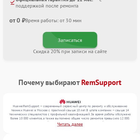
поддержкой после ремонта
от 0 ₽
Время работы: от 30 мин
Записаться
Скидка 20% при записи на сайте
Почему выбирают
RemSupport
HuaweiRemSupport — современный сервисный центр по ремонту и обслуживанию
техники Huawei в Москве с практикой свыше 10 лет. В штате компании — свыше 14
технических специалистов с профильной квалификацией. За время работы обслужено
более 10 000 клиентов, а также выполнено общее число ремонтов превысило 12 000.
Ежемесячно в сервисный центр поступает более 300 обращений, включая , , . Мы
Читать далее
беремся за задачи любой сложности и обеспечиваем надежный результат благодаря
использованию современного оборудования.