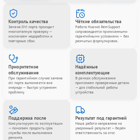
Контроль качества
Чёткие обязательства
Замена DVI порта проходит
Работа Huawei RemSupport
многоэтапную проверку —
сопровождается прописанными
исключаем недоработки и
гарантийными условиями — без
повторные сбои.
размытых формулировок.
Приоритетное
Надёжные
обслуживание
комплектующие
При гарантийном случае замена
В рамках обслуживания
dvi порта выполняется вне
применяем проверенные детали
очереди — быстро устраняем
— для стабильной работы
проблему.
устройства.
Поддержка после
Результат под гарантией
Консультируем по эксплуатации
Наша работа направлена на
— помогаем продлить срок
уверенный результат — берём
службы после выполнения
ответственность за итог.
ремонта.