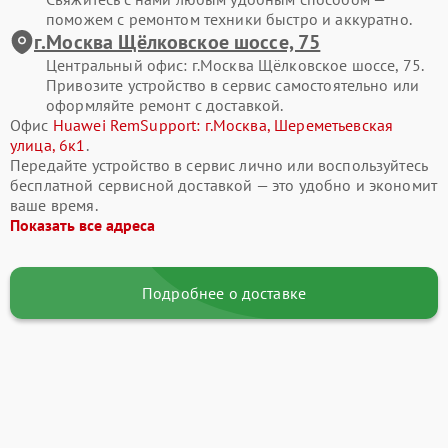
компонентов или внешних факторов. Чаще всего владельцы
поможем с ремонтом техники быстро и аккуратно.
обращаются к нам со следующими проблемами:
г.Москва Щёлковское шоссе, 75
Центральный офис: г.Москва Щёлковское шоссе, 75.
Ноутбук не включается, долго загружается или внезапно
Привозите устройство в сервис самостоятельно или
выключается — подобные симптомы могут быть связаны с
оформляйте ремонт с доставкой.
неисправностями системы питания, материнской платы
Офис
Huawei RemSupport: г.Москва, Шереметьевская
или блока зарядки.
улица, 6к1
.
Передайте устройство в сервис лично или воспользуйтесь
Отсутствует изображение, появились полосы, трещины
бесплатной сервисной доставкой — это удобно и экономит
или мерцание экрана — такие проблемы нередко
ваше время.
возникают после механических повреждений или износа
Показать все адреса
матрицы.
Клавиатура или тачпад работают нестабильно, не
реагируют на нажатия или залипают клавиши — причиной
Подробнее о доставке
может быть загрязнение, износ или программные сбои.
Ноутбук сильно нагревается, шумит и начинает тормозить
— чаще всего требуется чистка системы охлаждения и
замена термоинтерфейсов.
Аккумулятор быстро теряет заряд, не определяется
системой или ноутбук работает только от сети — в таких
случаях необходима диагностика батареи и цепей