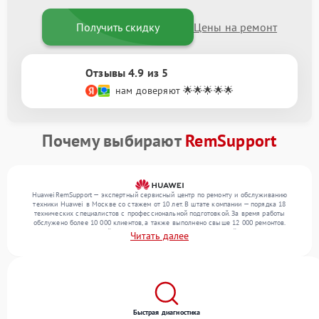
Получить скидку
Цены на ремонт
Отзывы 4.9 из 5
нам доверяют 🌟🌟🌟🌟🌟
Почему выбирают
RemSupport
HuaweiRemSupport — экспертный сервисный центр по ремонту и обслуживанию
техники Huawei в Москве со стажем от 10 лет. В штате компании — порядка 18
технических специалистов с профессиональной подготовкой. За время работы
обслужено более 10 000 клиентов, а также выполнено свыше 12 000 ремонтов.
Ежемесячно в сервисный центр поступает более 300 обращений, включая , , . Мы
Читать далее
устраняем поломки любой сложности и обеспечиваем надежный результат благодаря
квалификации мастеров.
Быстрая диагностика