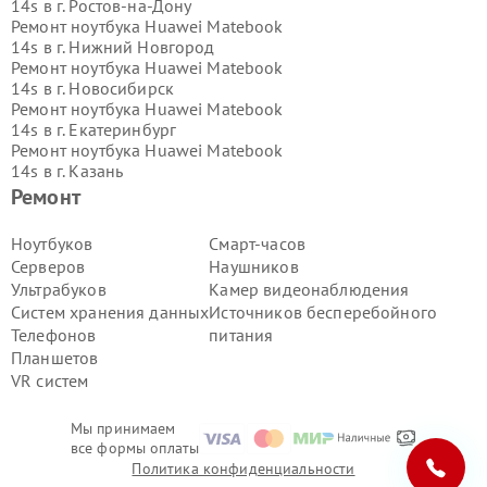
14s в г.
Ростов-на-Дону
Ремонт ноутбука Huawei Matebook
14s в г.
Нижний Новгород
Ремонт ноутбука Huawei Matebook
14s в г.
Новосибирск
Ремонт ноутбука Huawei Matebook
14s в г.
Екатеринбург
Ремонт ноутбука Huawei Matebook
14s в г.
Казань
Ремонт ноутбука Huawei Matebook
Ремонт
14s в г.
Воронеж
Ремонт ноутбука Huawei Matebook
Ноутбуков
Смарт-часов
14s в г.
Волгоград
Серверов
Наушников
Ремонт ноутбука Huawei Matebook
Ультрабуков
Камер видеонаблюдения
14s в г.
Самара
Систем хранения данных
Источников бесперебойного
Ремонт ноутбука Huawei Matebook
Телефонов
питания
14s в г.
Пермь
Ремонт ноутбука Huawei Matebook
Планшетов
14s в г.
Красноярск
VR систем
Ремонт ноутбука Huawei Matebook
14s в г.
Ижевск
Мы принимаем
Ремонт ноутбука Huawei Matebook
все формы оплаты
14s в г.
Челябинск
Политика конфиденциальности
Ремонт ноутбука Huawei Matebook