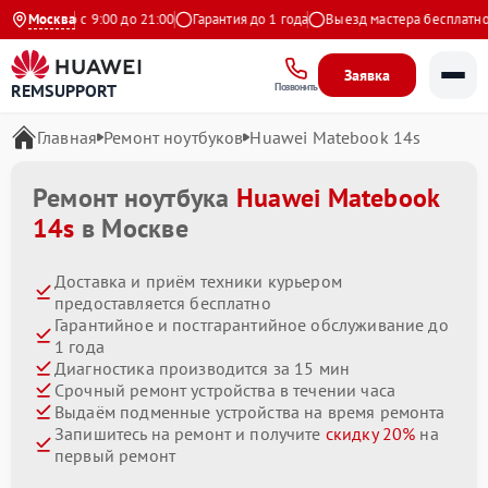
дневно с 9:00 до 21:00
Москва
Гарантия до 1 года
Выезд мастера бесплатно
Заявка
REMSUPPORT
Позвонить
Главная
Ремонт ноутбуков
Huawei Matebook 14s
Ремонт ноутбука
Huawei Matebook
14s
в Москве
Доставка и приём техники курьером
предоставляется бесплатно
Гарантийное и постгарантийное обслуживание до
1 года
Диагностика производится за 15 мин
Срочный ремонт устройства в течении часа
Выдаём подменные устройства на время ремонта
Запишитесь на ремонт и получите
скидку 20%
на
первый ремонт