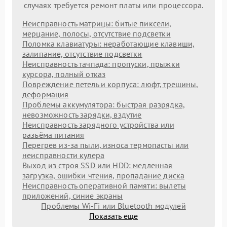
случаях требуется ремонт платы или процессора.
Неисправность матрицы: битые пиксели,
мерцание, полосы, отсутствие подсветки
Поломка клавиатуры: неработающие клавиши,
залипание, отсутствие подсветки
Неисправность тачпада: пропуски, прыжки
курсора, полный отказ
Повреждение петель и корпуса: люфт, трещины,
деформация
Проблемы аккумулятора: быстрая разрядка,
невозможность зарядки, вздутие
Неисправность зарядного устройства или
разъёма питания
Перегрев из‑за пыли, износа термопасты или
неисправности кулера
Выход из строя SSD или HDD: медленная
загрузка, ошибки чтения, пропадание диска
Неисправность оперативной памяти: вылеты
приложений, синие экраны
Проблемы Wi‑Fi или Bluetooth модулей
Показать еще