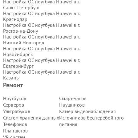
Настройка ОС ноутбука Huawei в г.
Санкт-Петербург
Настройка ОС ноутбука Huawei в г.
Краснодар
Настройка ОС ноутбука Huawei в г.
Ростов-на-Дону
Настройка ОС ноутбука Huawei в г.
Нижний Новгород
Настройка ОС ноутбука Huawei в г.
Новосибирск
Настройка ОС ноутбука Huawei в г.
Екатеринбург
Настройка ОС ноутбука Huawei в г.
Казань
Настройка ОС ноутбука Huawei в г.
Ремонт
Воронеж
Настройка ОС ноутбука Huawei в г.
Ноутбуков
Смарт-часов
Волгоград
Серверов
Наушников
Настройка ОС ноутбука Huawei в г.
Ультрабуков
Камер видеонаблюдения
Самара
Систем хранения данных
Источников бесперебойного
Настройка ОС ноутбука Huawei в г.
Телефонов
питания
Пермь
Настройка ОС ноутбука Huawei в г.
Планшетов
Красноярск
VR систем