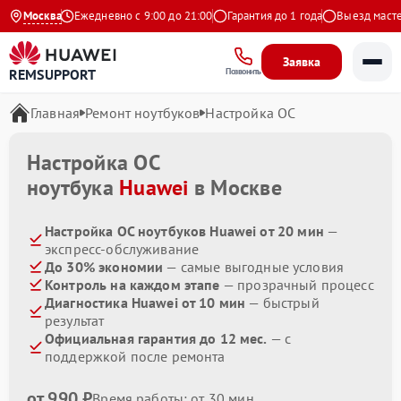
на Яндекс
Москва
Ежедневно с 9:00 до 21:00
Гарантия до 1 года
Выезд мастера
Заявка
REMSUPPORT
Позвонить
Главная
Ремонт ноутбуков
Настройка ОС
Настройка ОС
ноутбука
Huawei
в Москве
Настройка ОС ноутбуков Huawei от 20 мин
—
экспресс-обслуживание
До 30% экономии
— самые выгодные условия
Контроль на каждом этапе
— прозрачный процесс
Диагностика Huawei от 10 мин
— быстрый
результат
Официальная гарантия до 12 мес.
— с
поддержкой после ремонта
от 990 ₽
Время работы: от 30 мин