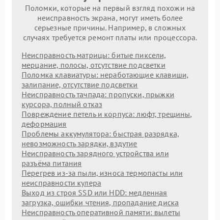
Поломки, которые на первый взгляд похожи на
неисправность экрана, могут иметь более
серьезные причины. Например, в сложных
случаях требуется ремонт платы или процессора.
Неисправность матрицы: битые пиксели,
мерцание, полосы, отсутствие подсветки
Поломка клавиатуры: неработающие клавиши,
залипание, отсутствие подсветки
Неисправность тачпада: пропуски, прыжки
курсора, полный отказ
Повреждение петель и корпуса: люфт, трещины,
деформация
Проблемы аккумулятора: быстрая разрядка,
невозможность зарядки, вздутие
Неисправность зарядного устройства или
разъёма питания
Перегрев из‑за пыли, износа термопасты или
неисправности кулера
Выход из строя SSD или HDD: медленная
загрузка, ошибки чтения, пропадание диска
Неисправность оперативной памяти: вылеты