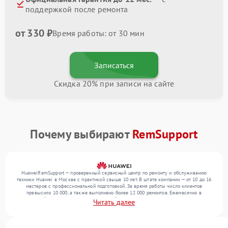
поддержкой после ремонта
от 330 ₽
Время работы: от 30 мин
Записаться
Скидка 20% при записи на сайте
Почему выбирают
RemSupport
HuaweiRemSupport — проверенный сервисный центр по ремонту и обслуживанию
техники Huawei в Москве с практикой свыше 10 лет. В штате компании — от 10 до 16
мастеров с профессиональной подготовкой. За время работы число клиентов
превысило 10 000, а также выполнено более 12 000 ремонтов. Ежемесячно в
сервисный центр поступает от 300 устройств, включая , , . Мы выполняем ремонт
Читать далее
различного уровня сложности и гарантируем высокое качество обслуживания
благодаря использованию современного оборудования.