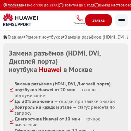
екс
Москва
Ежедневно с 9:00 до 21:00
Гарантия до 1 года
Выезд мастера бесп
Заявка
REMSUPPORT
Позвонить
Главная
Ремонт ноутбуков
Замена разъёмов (HDMI, DVI, Д
Замена разъёмов (HDMI, DVI,
Дисплей порта)
ноутбука
Huawei
в Москве
Замена разъёмов (HDMI, DVI, Дисплей порта)
ноутбуков Huawei от 20 мин
— экспресс-
обслуживание
До 30% экономии
— скидки при заявке онлайн
Контроль на каждом этапе
— статус ремонта по
запросу
Диагностика Huawei от 10 мин
— точное
выявление
Официальная гарантия до 12 мес.
— с