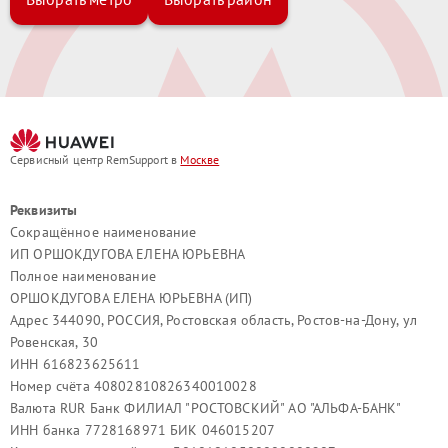
восстановление любой сложности.
Замена экрана и сенсора
— устраняем трещины, пятна,
отсутствие отклика, битые пиксели, полосы изображения и
нарушения яркости.
Сервисный центр RemSupport в
Москве
Ремонт аккумулятора
— решаем проблемы с быстрым
разрядом, перегревом, нестабильной работой питания и
Реквизиты
отсутствием зарядки.
Сокращённое наименование
ИП ОРШОКДУГОВА ЕЛЕНА ЮРЬЕВНА
Полное наименование
Очистка после попадания влаги
— выполняем глубокое
восстановление внутренней электроники, удаление
ОРШОКДУГОВА ЕЛЕНА ЮРЬЕВНА (ИП)
коррозии, замену пострадавших элементов.
Адрес 344090, РОССИЯ, Ростовская область, Ростов-на-Дону, ул
Ровенская, 30
ИНН 616823625611
Ремонт разъёмов
— восстанавливаем зарядный порт, USB-
Номер счёта 40802810826340010028
разъём, разъём гарнитуры и контакты кнопок, устраняем
Валюта RUR Банк ФИЛИАЛ "РОСТОВСКИЙ" АО "АЛЬФА-БАНК"
механические повреждения и проблемы пайки.
ИНН банка 7728168971 БИК 046015207