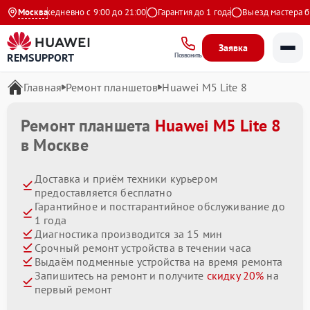
екс
Москва
Ежедневно с 9:00 до 21:00
Гарантия до 1 года
Выезд мастера беспл
Заявка
REMSUPPORT
Позвонить
Главная
Ремонт планшетов
Huawei M5 Lite 8
Ремонт планшета
Huawei M5 Lite 8
в Москве
Доставка и приём техники курьером
предоставляется бесплатно
Гарантийное и постгарантийное обслуживание до
1 года
Диагностика производится за 15 мин
Срочный ремонт устройства в течении часа
Выдаём подменные устройства на время ремонта
Запишитесь на ремонт и получите
скидку 20%
на
первый ремонт