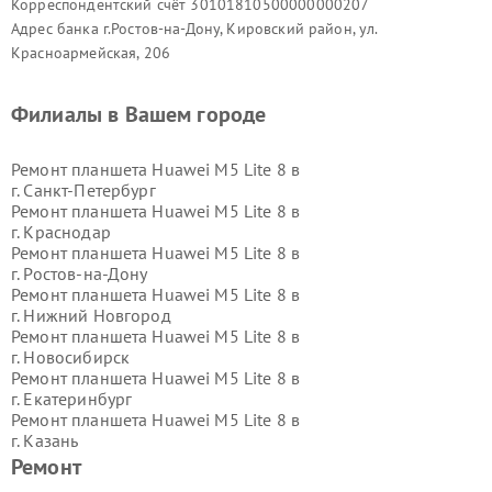
Корреспондентский счёт 30101810500000000207
Проблемы связи
— исправляем некорректную работу Wi-
Адрес банка г.Ростов-на-Дону, Кировский район, ул.
Fi, Bluetooth, SIM-модуля, GPS и сбои в сетевых
Красноармейская, 206
интерфейсах.
Филиалы в Вашем городе
Программные неисправности
— устраняем вирусы,
зависания, ошибки загрузки, сбои обновлений,
блокировки системы и некорректную работу приложений.
Ремонт планшета Huawei M5 Lite 8 в
г.
Санкт-Петербург
Ремонт планшета Huawei M5 Lite 8 в
г.
Краснодар
Ремонт планшета Huawei M5 Lite 8 в
Сроки, гарантии и консультации по ремонту
г.
Ростов-на-Дону
Ремонт планшета Huawei M5 Lite 8 в
г.
Нижний Новгород
Мы стремимся выполнять ремонт Huawei M5 Lite 8
Ремонт планшета Huawei M5 Lite 8 в
максимально быстро, при этом качество остаётся
г.
Новосибирск
приоритетом. Большинство типичных неисправностей
Ремонт планшета Huawei M5 Lite 8 в
устраняется в течение нескольких часов, сложный ремонт
г.
Екатеринбург
выполняется после согласования сроков с клиентом. Каждое
Ремонт планшета Huawei M5 Lite 8 в
устройство проходит обязательный контроль качества перед
г.
Казань
выдачей.
Ремонт планшета Huawei M5 Lite 8 в
Ремонт
г.
Воронеж