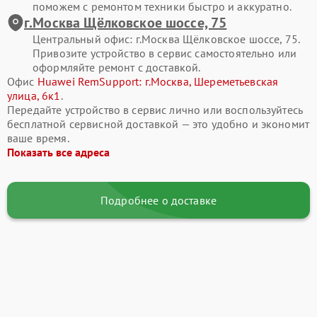
поможем с ремонтом техники быстро и аккуратно.
Мы подходим к ремонту планшетов Huawei комплексно,
г.Москва Щёлковское шоссе, 75
уделяя внимание каждому аспекту работы устройства.
Центральный офис: г.Москва Щёлковское шоссе, 75.
Каждый мастер имеет большой опыт в восстановлении
Привозите устройство в сервис самостоятельно или
электроники, а также доступ к специализированным
оформляйте ремонт с доставкой.
инструментам и сертифицированным компонентам.
Офис
Huawei RemSupport: г.Москва, Шереметьевская
улица, 6к1
.
Передайте устройство в сервис лично или воспользуйтесь
бесплатной сервисной доставкой — это удобно и экономит
Тщательная диагностика
— проверяем дисплейный модуль,
ваше время.
сенсор, шлейфы, накопитель, аккумулятор, контроллеры и
Показать все адреса
системные узлы, определяем как явные, так и скрытые
неисправности.
Подробнее о доставке
Официальные комплектующие
— устанавливаем
оригинальные детали либо высококачественные аналоги,
соответствующие стандартам Huawei и прошедшие
проверку качества.
Профессиональная пайка и восстановление платы
—
восстанавливаем поврежденные дорожки, микросхемы