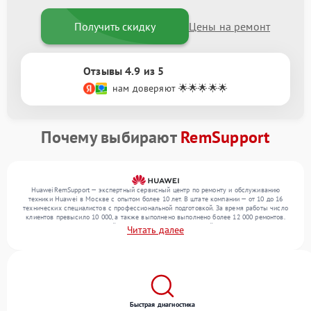
Получить скидку
Цены на ремонт
Отзывы 4.9 из 5
нам доверяют 🌟🌟🌟🌟🌟
Почему выбирают
RemSupport
HuaweiRemSupport — экспертный сервисный центр по ремонту и обслуживанию
техники Huawei в Москве с опытом более 10 лет. В штате компании — от 10 до 16
технических специалистов с профессиональной подготовкой. За время работы число
клиентов превысило 10 000, а также выполнено выполнено более 12 000 ремонтов.
Ежемесячно в сервисный центр поступает от 300 устройств, включая , , . Мы
Читать далее
выполняем ремонт различного уровня сложности и обеспечиваем надежный
результат благодаря отлаженным процессам ремонта.
Быстрая диагностика