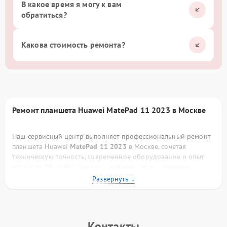
В какое время я могу к вам
обратиться?
Какова стоимость ремонта?
Ремонт планшета Huawei MatePad 11 2023 в Москве
Наш сервисный центр выполняет профессиональный ремонт
планшета Huawei
MatePad 11 2023
в Москве, сочетая
техническую точность, современное оборудование и опыт
мастеров. Мы работаем как с новыми, так и с ранними
моделями планшетов бренда, обеспечиваем полное
восстановление устройства — от устранения мелких
неисправностей до сложного ремонта плат и контроллеров.
При необходимости вы можете лично привезти устройство к
нам по адресу
Щёлковское шоссе, 75
для бесплатной
Контакты