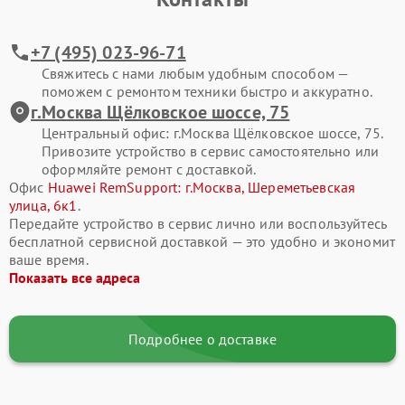
первичной диагностики и оценки состояния.
+7 (495) 023-96-71
Наши преимущества
Свяжитесь с нами любым удобным способом —
поможем с ремонтом техники быстро и аккуратно.
Мы подходим к ремонту планшетов Huawei комплексно,
г.Москва Щёлковское шоссе, 75
уделяя внимание каждому аспекту работы устройства.
Центральный офис: г.Москва Щёлковское шоссе, 75.
Каждый мастер имеет большой опыт в восстановлении
Привозите устройство в сервис самостоятельно или
электроники, а также доступ к специализированным
оформляйте ремонт с доставкой.
инструментам и сертифицированным компонентам.
Офис
Huawei RemSupport: г.Москва, Шереметьевская
улица, 6к1
.
Передайте устройство в сервис лично или воспользуйтесь
бесплатной сервисной доставкой — это удобно и экономит
Тщательная диагностика
— проверяем дисплейный модуль,
ваше время.
сенсор, шлейфы, накопитель, аккумулятор, контроллеры и
Показать все адреса
системные узлы, определяем как явные, так и скрытые
неисправности.
Подробнее о доставке
Официальные комплектующие
— устанавливаем
оригинальные детали либо высококачественные аналоги,
соответствующие стандартам Huawei и прошедшие