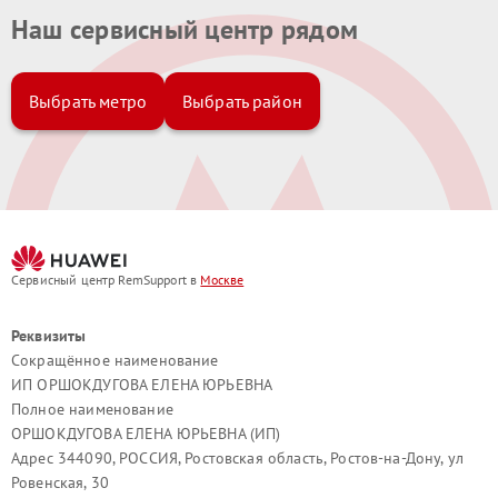
Наш сервисный центр рядом
Планшет Huawei — надежное устройство, однако
эксплуатация, механические воздействия, повреждения влаги
или сбои в программной среде могут привести к
необходимости ремонта. Мы готовы выполнить
Выбрать метро
Выбрать район
восстановление любой сложности.
Замена экрана и сенсора
— устраняем трещины, пятна,
отсутствие отклика, битые пиксели, полосы изображения и
нарушения яркости.
Сервисный центр RemSupport в
Москве
Ремонт аккумулятора
— решаем проблемы с быстрым
разрядом, перегревом, нестабильной работой питания и
Реквизиты
отсутствием зарядки.
Сокращённое наименование
ИП ОРШОКДУГОВА ЕЛЕНА ЮРЬЕВНА
Полное наименование
Очистка после попадания влаги
— выполняем глубокое
восстановление внутренней электроники, удаление
ОРШОКДУГОВА ЕЛЕНА ЮРЬЕВНА (ИП)
коррозии, замену пострадавших элементов.
Адрес 344090, РОССИЯ, Ростовская область, Ростов-на-Дону, ул
Ровенская, 30