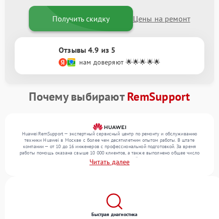
Получить скидку
Цены на ремонт
Отзывы 4.9 из 5
нам доверяют 🌟🌟🌟🌟🌟
Почему выбирают
RemSupport
HuaweiRemSupport — экспертный сервисный центр по ремонту и обслуживанию
техники Huawei в Москве с более чем десятилетним опытом работы. В штате
компании — от 10 до 16 инженеров с профессиональной подготовкой. За время
работы помощь оказана свыше 10 000 клиентов, а также выполнено общее число
ремонтов превысило 12 000. Ежемесячно в сервисный центр поступает свыше 300
Читать далее
единиц техники, включая , , . Мы выполняем ремонт различного уровня сложности и
предлагаем стабильный уровень сервиса благодаря опыту команды.
Быстрая диагностика