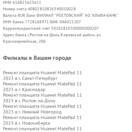
ИНН 616823625611
Ремонт разъёмов
— восстанавливаем зарядный порт, USB-
Номер счёта 40802810826340010028
разъём, разъём гарнитуры и контакты кнопок, устраняем
Валюта RUR Банк ФИЛИАЛ "РОСТОВСКИЙ" АО "АЛЬФА-БАНК"
механические повреждения и проблемы пайки.
ИНН банка 7728168971 БИК 046015207
Корреспондентский счёт 30101810500000000207
Проблемы связи
— исправляем некорректную работу Wi-
Адрес банка г.Ростов-на-Дону, Кировский район, ул.
Fi, Bluetooth, SIM-модуля, GPS и сбои в сетевых
Красноармейская, 206
интерфейсах.
Филиалы в Вашем городе
Программные неисправности
— устраняем вирусы,
зависания, ошибки загрузки, сбои обновлений,
блокировки системы и некорректную работу приложений.
Ремонт планшета Huawei MatePad 11
2023 в г.
Санкт-Петербург
Ремонт планшета Huawei MatePad 11
2023 в г.
Краснодар
Ремонт планшета Huawei MatePad 11
Сроки, гарантии и консультации по ремонту
2023 в г.
Ростов-на-Дону
Ремонт планшета Huawei MatePad 11
2023 в г.
Нижний Новгород
Мы стремимся выполнять ремонт Huawei MatePad 11 2023
Ремонт планшета Huawei MatePad 11
максимально быстро, при этом качество остаётся
2023 в г.
Новосибирск
приоритетом. Большинство типичных неисправностей
Ремонт планшета Huawei MatePad 11
устраняется в течение нескольких часов, сложный ремонт