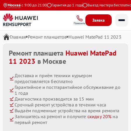
дневно с 9:00 до 21:00
Москва
Гарантия до 1 года
Выезд мастера бесплатно
Заявка
REMSUPPORT
Позвонить
Главная
Ремонт планшетов
Huawei MatePad 11 2023
Ремонт планшета
Huawei MatePad
11 2023
в Москве
Доставка и приём техники курьером
предоставляется бесплатно
Гарантийное и постгарантийное обслуживание до
1 года
Диагностика производится за 15 мин
Срочный ремонт устройства в течении часа
Выдаём подменные устройства на время ремонта
Запишитесь на ремонт и получите
скидку 20%
на
первый ремонт