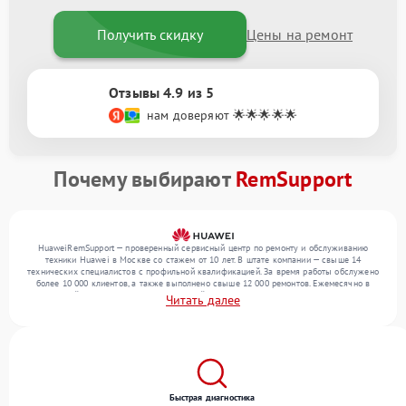
Получить скидку
Цены на ремонт
Отзывы 4.9 из 5
нам доверяют 🌟🌟🌟🌟🌟
Почему выбирают
RemSupport
HuaweiRemSupport — проверенный сервисный центр по ремонту и обслуживанию
техники Huawei в Москве со стажем от 10 лет. В штате компании — свыше 14
технических специалистов с профильной квалификацией. За время работы обслужено
более 10 000 клиентов, а также выполнено свыше 12 000 ремонтов. Ежемесячно в
сервисный центр поступает от 300 устройств, включая , , . Мы работаем с широким
Читать далее
спектром неисправностей и обеспечиваем надежный результат благодаря
использованию современного оборудования.
Быстрая диагностика