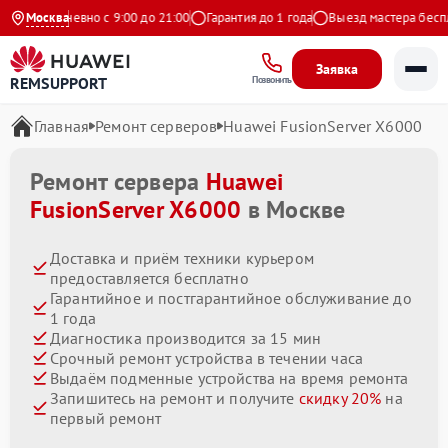
Ежедневно с 9:00 до 21:00
Москва
Гарантия до 1 года
Выезд мастера бесплат
Заявка
REMSUPPORT
Позвонить
Главная
Ремонт серверов
Huawei FusionServer X6000
Ремонт сервера
Huawei
FusionServer X6000
в Москве
Доставка и приём техники курьером
предоставляется бесплатно
Гарантийное и постгарантийное обслуживание до
1 года
Диагностика производится за 15 мин
Срочный ремонт устройства в течении часа
Выдаём подменные устройства на время ремонта
Запишитесь на ремонт и получите
скидку 20%
на
первый ремонт