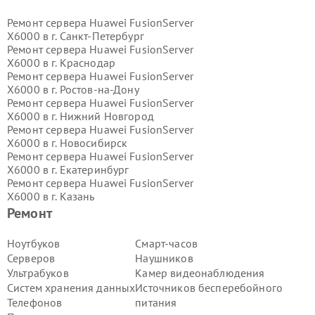
Ремонт сервера Huawei FusionServer
X6000 в г.
Санкт-Петербург
Ремонт сервера Huawei FusionServer
X6000 в г.
Краснодар
Ремонт сервера Huawei FusionServer
X6000 в г.
Ростов-на-Дону
Ремонт сервера Huawei FusionServer
X6000 в г.
Нижний Новгород
Ремонт сервера Huawei FusionServer
X6000 в г.
Новосибирск
Ремонт сервера Huawei FusionServer
X6000 в г.
Екатеринбург
Ремонт сервера Huawei FusionServer
X6000 в г.
Казань
Ремонт сервера Huawei FusionServer
Ремонт
X6000 в г.
Воронеж
Ремонт сервера Huawei FusionServer
Ноутбуков
Смарт-часов
X6000 в г.
Волгоград
Серверов
Наушников
Ремонт сервера Huawei FusionServer
Ультрабуков
Камер видеонаблюдения
X6000 в г.
Самара
Систем хранения данных
Источников бесперебойного
Ремонт сервера Huawei FusionServer
Телефонов
питания
X6000 в г.
Пермь