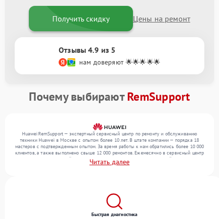
Получить скидку
Цены на ремонт
Отзывы 4.9 из 5
нам доверяют 🌟🌟🌟🌟🌟
Почему выбирают
RemSupport
HuaweiRemSupport — экспертный сервисный центр по ремонту и обслуживанию
техники Huawei в Москве с опытом более 10 лет. В штате компании — порядка 18
мастеров с подтвержденным опытом. За время работы к нам обратились более 10 000
клиентов, а также выполнено свыше 12 000 ремонтов. Ежемесячно в сервисный центр
поступает от 300 устройств, включая , , . Мы беремся за задачи любой сложности и
Читать далее
предлагаем стабильный уровень сервиса благодаря опыту команды.
Быстрая диагностика