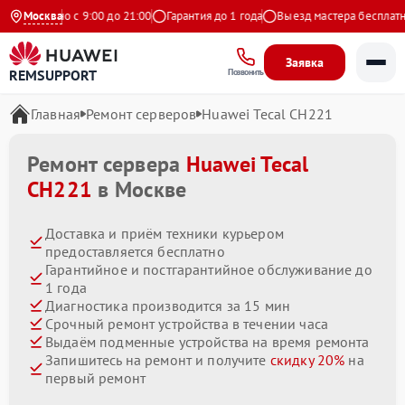
едневно с 9:00 до 21:00
Москва
Гарантия до 1 года
Выезд мастера бесплатно
Заявка
REMSUPPORT
Позвонить
Главная
Ремонт серверов
Huawei Tecal CH221
Ремонт сервера
Huawei Tecal
CH221
в Москве
Доставка и приём техники курьером
предоставляется бесплатно
Гарантийное и постгарантийное обслуживание до
1 года
Диагностика производится за 15 мин
Срочный ремонт устройства в течении часа
Выдаём подменные устройства на время ремонта
Запишитесь на ремонт и получите
скидку 20%
на
первый ремонт