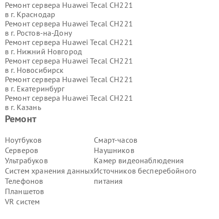
Ремонт сервера Huawei Tecal CH221
в г.
Краснодар
Ремонт сервера Huawei Tecal CH221
в г.
Ростов-на-Дону
Ремонт сервера Huawei Tecal CH221
в г.
Нижний Новгород
Ремонт сервера Huawei Tecal CH221
в г.
Новосибирск
Ремонт сервера Huawei Tecal CH221
в г.
Екатеринбург
Ремонт сервера Huawei Tecal CH221
в г.
Казань
Ремонт сервера Huawei Tecal CH221
Ремонт
в г.
Воронеж
Ремонт сервера Huawei Tecal CH221
Ноутбуков
Смарт-часов
в г.
Волгоград
Серверов
Наушников
Ремонт сервера Huawei Tecal CH221
Ультрабуков
Камер видеонаблюдения
в г.
Самара
Систем хранения данных
Источников бесперебойного
Ремонт сервера Huawei Tecal CH221
Телефонов
питания
в г.
Пермь
Ремонт сервера Huawei Tecal CH221
Планшетов
в г.
Красноярск
VR систем
Ремонт сервера Huawei Tecal CH221
в г.
Ижевск