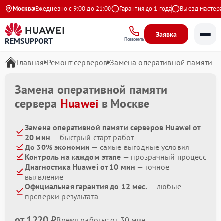
 Яндекс
Москва
Ежедневно с 9:00 до 21:00
Гарантия до 1 года
Выезд мастера б
Заявка
REMSUPPORT
Позвонить
Главная
Ремонт серверов
Замена оперативной памяти
Замена оперативной памяти
сервера
Huawei
в Москве
Замена оперативной памяти серверов Huawei от
20 мин
— быстрый старт работ
До 30% экономии
— самые выгодные условия
Контроль на каждом этапе
— прозрачный процесс
Диагностика Huawei от 10 мин
— точное
выявление
Официальная гарантия до 12 мес.
— любые
проверки результата
от 1220 ₽
Время работы: от 30 мин