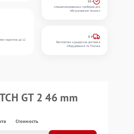
10+
специализированных приборов для
обслуживания техники
0 ₽
яем гарантию до 12
бесплатная курьерская доставка
оборудования по Москве
ATCH GT 2 46 mm
нта
Стоимость