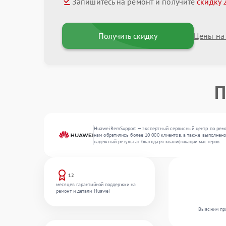
Запишитесь на ремонт и получите
скидку 
Получить скидку
Цены на
П
HuaweiRemSupport — экспертный сервисный центр по ремон
нам обратились более 10 000 клиентов, а также выполнен
надежный результат благодаря квалификации мастеров.
12
месяцев гарантийной поддержки на
ремонт и детали Huawei
Выясним при