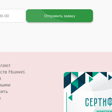
Отправить заявку
агают
ств Huawei.
м
ными
вить
в