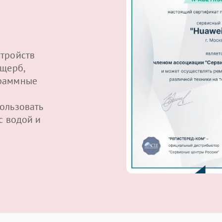
тройств
ущерб,
граммные
ользовать
с водой и