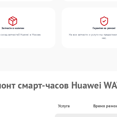
Запчасти в наличии
Гарантия на ремонт
 склад запчастей Huawei в Москве.
На все запчасти и услуги мы предоставл
мес.
монт смарт-часов Huawei W
Услуга
Время ремо