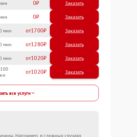
0
Заказать
0
Заказать
1700
0
1280
0
1020
0
100
1020
зать все услуги
ричины. Например, в сложных случаях