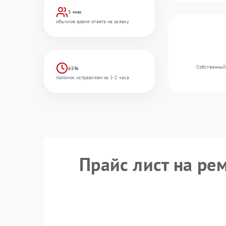
5 мин
обычное время ответа на заявку
Собственный
65%
поломок исправляем за 1-2 часа
Прайс лист на ре