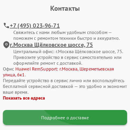
Контакты
Современные смартфоны Huawei представляют собой
сложные электронные системы, где каждая деталь влияет на
стабильность работы. Активная эксплуатация, падения, износ
+7 (495) 023-96-71
компонентов или программные ошибки со временем
Свяжитесь с нами любым удобным способом —
приводят к сбоям. Своевременное обращение в сервис
поможем с ремонтом техники быстро и аккуратно.
помогает сохранить ресурс устройства и избежать
г.Москва Щёлковское шоссе, 75
дорогостоящего восстановления в будущем.
Центральный офис: г.Москва Щёлковское шоссе, 75.
Привозите устройство в сервис самостоятельно или
Типовые поломки смартфонов Huawei
оформляйте ремонт с доставкой.
В процессе ремонта мы чаще всего сталкиваемся со
Офис
Huawei RemSupport: г.Москва, Шереметьевская
следующими неисправностями смартфона Huawei Mate 20:
улица, 6к1
.
Передайте устройство в сервис лично или воспользуйтесь
разбитый экран, отсутствие изображения или
бесплатной сервисной доставкой — это удобно и экономит
некорректная работа сенсора;
ваше время.
Показать все адреса
смартфон не включается или самопроизвольно
перезагружается;
быстрая разрядка аккумулятора, проблемы с зарядкой;
Подробнее о доставке
не работает камера, динамик или микрофон;