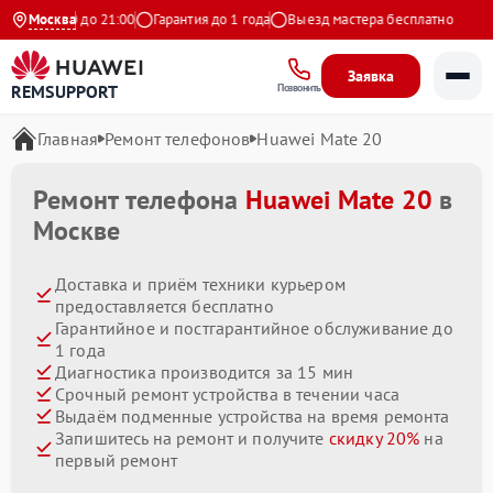
 с 9:00 до 21:00
Москва
Гарантия до 1 года
Выезд мастера бесплатно
Заявка
REMSUPPORT
Позвонить
Главная
Ремонт телефонов
Huawei Mate 20
Ремонт телефона
Huawei Mate 20
в
Москве
Доставка и приём техники курьером
предоставляется бесплатно
Гарантийное и постгарантийное обслуживание до
1 года
Диагностика производится за 15 мин
Срочный ремонт устройства в течении часа
Выдаём подменные устройства на время ремонта
Запишитесь на ремонт и получите
скидку 20%
на
первый ремонт