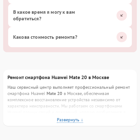
В какое время я могу к вам
обратиться?
Какова стоимость ремонта?
Ремонт смартфона Huawei Mate 20 в Москве
Наш сервисный центр выполняет профессиональный ремонт
смартфона Huawei
Mate 20
в Москве, обеспечивая
комплексное восстановление устройства независимо от
характера неисправности. Мы работаем со смартфонами
Huawei разных серий и поколений, хорошо разбираемся в
конструктивных особенностях бренда, схемотехнике плат,
фирменных процессорах и программном обеспечении. Такой
опыт позволяет нам выполнять ремонт точно, аккуратно и с
прогнозируемым результатом.