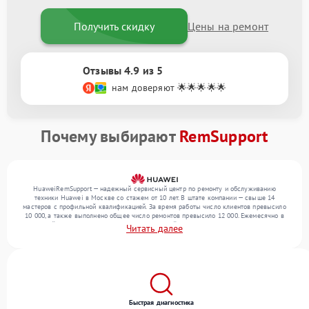
Получить скидку
Цены на ремонт
Отзывы 4.9 из 5
нам доверяют 🌟🌟🌟🌟🌟
Почему выбирают
RemSupport
HuaweiRemSupport — надежный сервисный центр по ремонту и обслуживанию
техники Huawei в Москве со стажем от 10 лет. В штате компании — свыше 14
мастеров с профильной квалификацией. За время работы число клиентов превысило
10 000, а также выполнено общее число ремонтов превысило 12 000. Ежемесячно в
сервисный центр поступает более 300 обращений, включая , , . Мы выполняем ремонт
Читать далее
различного уровня сложности и гарантируем высокое качество обслуживания
благодаря использованию современного оборудования.
Быстрая диагностика