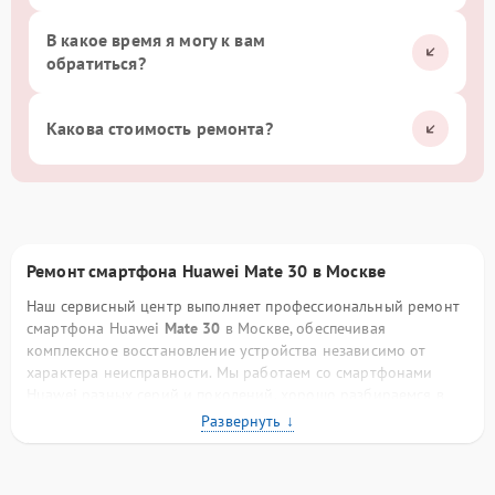
В какое время я могу к вам
обратиться?
Какова стоимость ремонта?
Ремонт смартфона Huawei Mate 30 в Москве
Наш сервисный центр выполняет профессиональный ремонт
смартфона Huawei
Mate 30
в Москве, обеспечивая
комплексное восстановление устройства независимо от
характера неисправности. Мы работаем со смартфонами
Huawei разных серий и поколений, хорошо разбираемся в
конструктивных особенностях бренда, схемотехнике плат,
фирменных процессорах и программном обеспечении. Такой
опыт позволяет нам выполнять ремонт точно, аккуратно и с
прогнозируемым результатом.