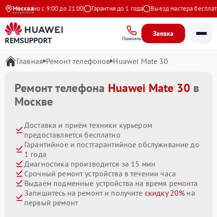
жедневно с 9:00 до 21:00
Москва
Гарантия до 1 года
Выезд мастера бесплатно
Заявка
REMSUPPORT
Позвонить
Главная
Ремонт телефонов
Huawei Mate 30
Ремонт телефона
Huawei Mate 30
в
Москве
Доставка и приём техники курьером
предоставляется бесплатно
Гарантийное и постгарантийное обслуживание до
1 года
Диагностика производится за 15 мин
Срочный ремонт устройства в течении часа
Выдаём подменные устройства на время ремонта
Запишитесь на ремонт и получите
скидку 20%
на
первый ремонт