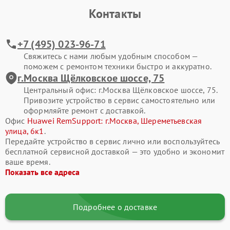
Контакты
Современные смартфоны Huawei представляют собой
сложные электронные системы, где каждая деталь влияет на
стабильность работы. Активная эксплуатация, падения, износ
+7 (495) 023-96-71
компонентов или программные ошибки со временем
Свяжитесь с нами любым удобным способом —
приводят к сбоям. Своевременное обращение в сервис
поможем с ремонтом техники быстро и аккуратно.
помогает сохранить ресурс устройства и избежать
г.Москва Щёлковское шоссе, 75
дорогостоящего восстановления в будущем.
Центральный офис: г.Москва Щёлковское шоссе, 75.
Привозите устройство в сервис самостоятельно или
Типовые поломки смартфонов Huawei
оформляйте ремонт с доставкой.
В процессе ремонта мы чаще всего сталкиваемся со
Офис
Huawei RemSupport: г.Москва, Шереметьевская
следующими неисправностями смартфона Huawei Mate 30:
улица, 6к1
.
Передайте устройство в сервис лично или воспользуйтесь
разбитый экран, отсутствие изображения или
бесплатной сервисной доставкой — это удобно и экономит
некорректная работа сенсора;
ваше время.
Показать все адреса
смартфон не включается или самопроизвольно
перезагружается;
быстрая разрядка аккумулятора, проблемы с зарядкой;
Подробнее о доставке
не работает камера, динамик или микрофон;