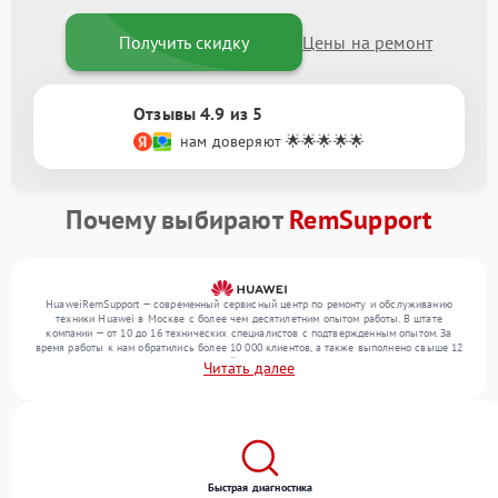
Получить скидку
Цены на ремонт
Отзывы 4.9 из 5
нам доверяют 🌟🌟🌟🌟🌟
Почему выбирают
RemSupport
HuaweiRemSupport — современный сервисный центр по ремонту и обслуживанию
техники Huawei в Москве с более чем десятилетним опытом работы. В штате
компании — от 10 до 16 технических специалистов с подтвержденным опытом. За
время работы к нам обратились более 10 000 клиентов, а также выполнено свыше 12
000 ремонтов. Ежемесячно в сервисный центр поступает свыше 300 единиц техники,
Читать далее
включая , , . Мы устраняем поломки любой сложности и гарантируем высокое
качество обслуживания благодаря квалификации мастеров.
Быстрая диагностика