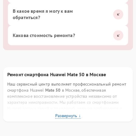
В какое время я могу к вам
обратиться?
Какова стоимость ремонта?
Ремонт смартфона Huawei Mate 50 в Москве
Наш сервисный центр выполняет профессиональный ремонт
смартфона Huawei
Mate 50
в Москве, обеспечивая
комплексное восстановление устройства независимо от
характера неисправности. Мы работаем со смартфонами
Huawei разных серий и поколений, хорошо разбираемся в
конструктивных особенностях бренда, схемотехнике плат,
фирменных процессорах и программном обеспечении. Такой
опыт позволяет нам выполнять ремонт точно, аккуратно и с
прогнозируемым результатом.