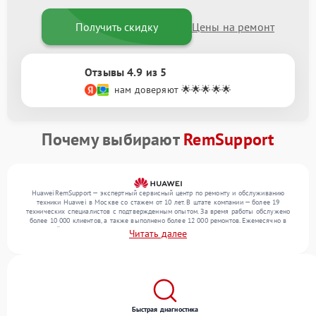
Получить скидку
Цены на ремонт
Отзывы 4.9 из 5
нам доверяют 🌟🌟🌟🌟🌟
Почему выбирают
RemSupport
HuaweiRemSupport — экспертный сервисный центр по ремонту и обслуживанию
техники Huawei в Москве со стажем от 10 лет. В штате компании — более 19
технических специалистов с подтвержденным опытом. За время работы обслужено
более 10 000 клиентов, а также выполнено более 12 000 ремонтов. Ежемесячно в
сервисный центр поступает свыше 300 единиц техники, включая , , . Мы беремся за
Читать далее
задачи любой сложности и предлагаем стабильный уровень сервиса благодаря
отлаженным процессам ремонта.
Быстрая диагностика