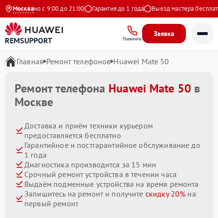
жедневно с 9:00 до 21:00
Москва
Гарантия до 1 года
Выезд мастера бесплатно
Заявка
REMSUPPORT
Позвонить
Главная
Ремонт телефонов
Huawei Mate 50
Ремонт телефона
Huawei Mate 50
в
Москве
Доставка и приём техники курьером
предоставляется бесплатно
Гарантийное и постгарантийное обслуживание до
1 года
Диагностика производится за 15 мин
Срочный ремонт устройства в течении часа
Выдаём подменные устройства на время ремонта
Запишитесь на ремонт и получите
скидку 20%
на
первый ремонт