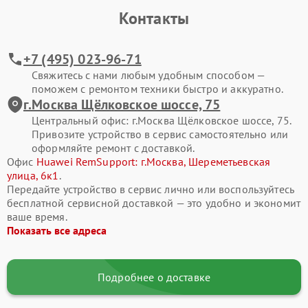
Контакты
Современные смартфоны Huawei представляют собой
сложные электронные системы, где каждая деталь влияет на
стабильность работы. Активная эксплуатация, падения, износ
+7 (495) 023-96-71
компонентов или программные ошибки со временем
Свяжитесь с нами любым удобным способом —
приводят к сбоям. Своевременное обращение в сервис
поможем с ремонтом техники быстро и аккуратно.
помогает сохранить ресурс устройства и избежать
г.Москва Щёлковское шоссе, 75
дорогостоящего восстановления в будущем.
Центральный офис: г.Москва Щёлковское шоссе, 75.
Привозите устройство в сервис самостоятельно или
Типовые поломки смартфонов Huawei
оформляйте ремонт с доставкой.
В процессе ремонта мы чаще всего сталкиваемся со
Офис
Huawei RemSupport: г.Москва, Шереметьевская
следующими неисправностями смартфона Huawei Mate 50:
улица, 6к1
.
Передайте устройство в сервис лично или воспользуйтесь
разбитый экран, отсутствие изображения или
бесплатной сервисной доставкой — это удобно и экономит
некорректная работа сенсора;
ваше время.
Показать все адреса
смартфон не включается или самопроизвольно
перезагружается;
быстрая разрядка аккумулятора, проблемы с зарядкой;
Подробнее о доставке
не работает камера, динамик или микрофон;