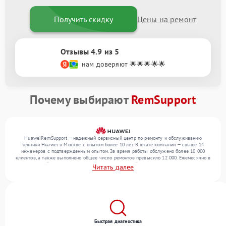
Получить скидку
Цены на ремонт
Отзывы 4.9 из 5
нам доверяют 🌟🌟🌟🌟🌟
Почему выбирают
RemSupport
HuaweiRemSupport — надежный сервисный центр по ремонту и обслуживанию
техники Huawei в Москве с опытом более 10 лет. В штате компании — свыше 14
инженеров с подтвержденным опытом. За время работы обслужено более 10 000
клиентов, а также выполнено общее число ремонтов превысило 12 000. Ежемесячно в
сервисный центр поступает более 300 обращений, включая , , . Мы работаем с
Читать далее
широким спектром неисправностей и поддерживаем высокий стандарт качества
благодаря использованию современного оборудования.
Быстрая диагностика