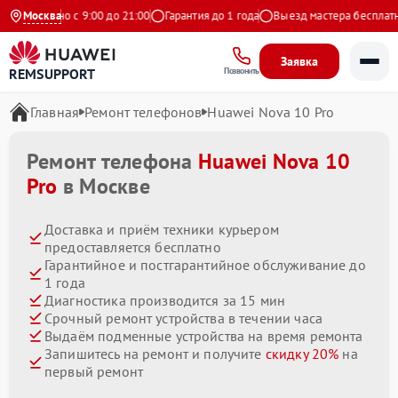
жедневно с 9:00 до 21:00
Москва
Гарантия до 1 года
Выезд мастера бесплатно
Заявка
REMSUPPORT
Позвонить
Главная
Ремонт телефонов
Huawei Nova 10 Pro
Ремонт телефона
Huawei Nova 10
Pro
в Москве
Доставка и приём техники курьером
предоставляется бесплатно
Гарантийное и постгарантийное обслуживание до
1 года
Диагностика производится за 15 мин
Срочный ремонт устройства в течении часа
Выдаём подменные устройства на время ремонта
Запишитесь на ремонт и получите
скидку 20%
на
первый ремонт