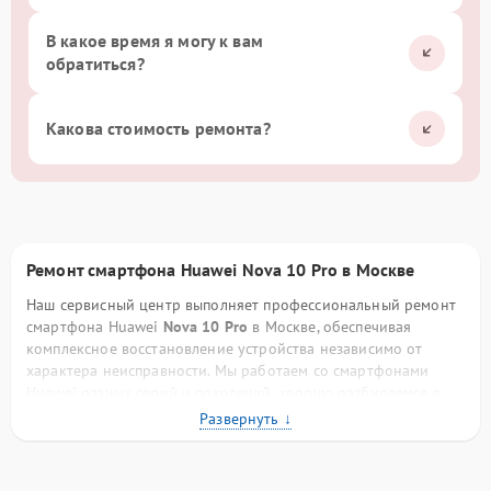
В какое время я могу к вам
обратиться?
Какова стоимость ремонта?
Ремонт смартфона Huawei Nova 10 Pro в Москве
Наш сервисный центр выполняет профессиональный ремонт
смартфона Huawei
Nova 10 Pro
в Москве, обеспечивая
комплексное восстановление устройства независимо от
характера неисправности. Мы работаем со смартфонами
Huawei разных серий и поколений, хорошо разбираемся в
конструктивных особенностях бренда, схемотехнике плат,
фирменных процессорах и программном обеспечении. Такой
опыт позволяет нам выполнять ремонт точно, аккуратно и с
прогнозируемым результатом.