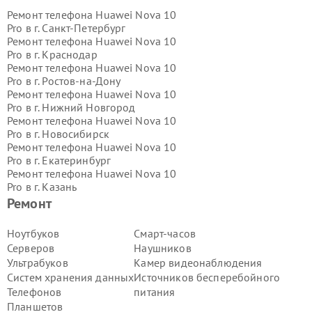
Ремонт телефона Huawei Nova 10
Pro в г.
Санкт-Петербург
Ремонт телефона Huawei Nova 10
Pro в г.
Краснодар
Ремонт телефона Huawei Nova 10
Pro в г.
Ростов-на-Дону
Ремонт телефона Huawei Nova 10
Pro в г.
Нижний Новгород
Ремонт телефона Huawei Nova 10
Pro в г.
Новосибирск
Ремонт телефона Huawei Nova 10
Pro в г.
Екатеринбург
Ремонт телефона Huawei Nova 10
Pro в г.
Казань
Ремонт телефона Huawei Nova 10
Ремонт
Pro в г.
Воронеж
Ремонт телефона Huawei Nova 10
Ноутбуков
Смарт-часов
Pro в г.
Волгоград
Серверов
Наушников
Ремонт телефона Huawei Nova 10
Ультрабуков
Камер видеонаблюдения
Pro в г.
Самара
Систем хранения данных
Источников бесперебойного
Ремонт телефона Huawei Nova 10
Телефонов
питания
Pro в г.
Пермь
Ремонт телефона Huawei Nova 10
Планшетов