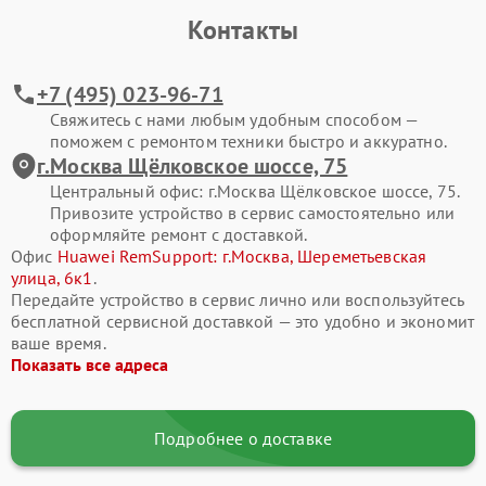
Контакты
Современные смартфоны Huawei представляют собой
сложные электронные системы, где каждая деталь влияет на
стабильность работы. Активная эксплуатация, падения, износ
+7 (495) 023-96-71
компонентов или программные ошибки со временем
Свяжитесь с нами любым удобным способом —
приводят к сбоям. Своевременное обращение в сервис
поможем с ремонтом техники быстро и аккуратно.
помогает сохранить ресурс устройства и избежать
г.Москва Щёлковское шоссе, 75
дорогостоящего восстановления в будущем.
Центральный офис: г.Москва Щёлковское шоссе, 75.
Привозите устройство в сервис самостоятельно или
Типовые поломки смартфонов Huawei
оформляйте ремонт с доставкой.
В процессе ремонта мы чаще всего сталкиваемся со
Офис
Huawei RemSupport: г.Москва, Шереметьевская
следующими неисправностями смартфона Huawei Nova 10
улица, 6к1
.
Pro:
Передайте устройство в сервис лично или воспользуйтесь
бесплатной сервисной доставкой — это удобно и экономит
разбитый экран, отсутствие изображения или
ваше время.
некорректная работа сенсора;
Показать все адреса
смартфон не включается или самопроизвольно
перезагружается;
Подробнее о доставке
быстрая разрядка аккумулятора, проблемы с зарядкой;