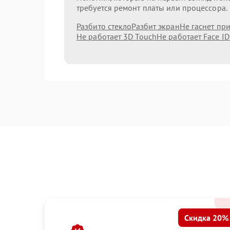
требуется ремонт платы или процессора.
Разбито стекло
Разбит экран
Не гаснет пр
Не работает 3D Touch
Не работает Face ID
Скидка 20%