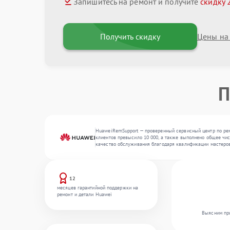
Запишитесь на ремонт и получите
скидку 
Получить скидку
Цены на
П
HuaweiRemSupport — проверенный сервисный центр по рем
клиентов превысило 10 000, а также выполнено общее числ
качество обслуживания благодаря квалификации мастеров
12
месяцев гарантийной поддержки на
ремонт и детали Huawei
Выясним при