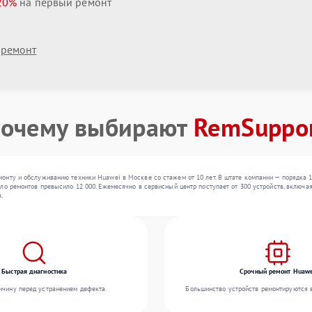
20%
на первый ремонт
 ремонт
очему выбирают
RemSuppo
онту и обслуживанию техники Huawei в Москве со стажем от 10 лет. В штате компании — порядка 
о ремонтов превысило 12 000. Ежемесячно в сервисный центр поступает от 300 устройств, включая 
.
Быстрая диагностика
Срочный ремонт Huaw
чину перед устранением дефекта.
Большинство устройств ремонтируются в