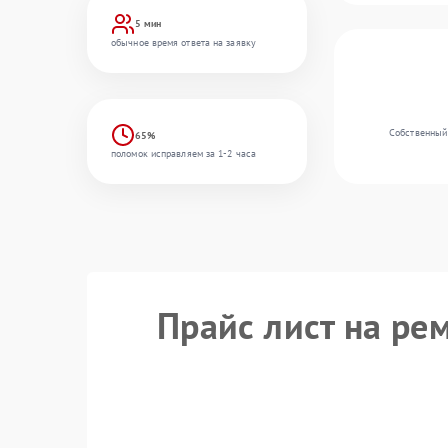
5 мин
обычное время ответа на заявку
Собственный
65%
поломок исправляем за 1-2 часа
Прайс лист на ре