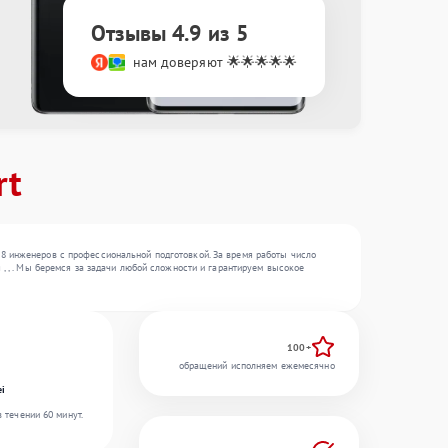
Отзывы 4.9 из 5
нам доверяют 🌟🌟🌟🌟🌟
rt
18 инженеров с профессиональной подготовкой. За время работы число
, , . Мы беремся за задачи любой сложности и гарантируем высокое
100+
обращений исполняем ежемесячно
ei
 течении 60 минут.