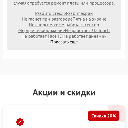
случаях требуется ремонт платы или процессора.
Разбито стекло
Разбит экран
Не гаснет при разговоре
Пятна на экране
Нет подсветки
Не работает сенсор
Мерцает изображение
Не работает 3D Touch
Не работает Face ID
Не работает динамик
Показать еще
Акции и скидки
Скидка 20%