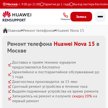
едневно с 9:00 до 21:00
Москва
Гарантия до 1 года
Выезд мастера бесплатно
Заявка
REMSUPPORT
Позвонить
Главная
Ремонт телефонов
Huawei Nova 15
Ремонт телефона
Huawei Nova 15
в
Москве
Доставка и приём техники курьером
предоставляется бесплатно
Гарантийное и постгарантийное обслуживание до
1 года
Диагностика производится за 15 мин
Срочный ремонт устройства в течении часа
Выдаём подменные устройства на время ремонта
Запишитесь на ремонт и получите
скидку 20%
на
первый ремонт