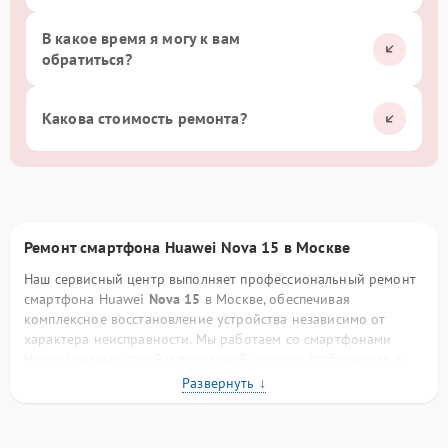
В какое время я могу к вам
обратиться?
Какова стоимость ремонта?
Ремонт смартфона Huawei Nova 15 в Москве
Наш сервисный центр выполняет профессиональный ремонт
смартфона Huawei
Nova 15
в Москве, обеспечивая
комплексное восстановление устройства независимо от
характера неисправности. Мы работаем со смартфонами
Huawei разных серий и поколений, хорошо разбираемся в
конструктивных особенностях бренда, схемотехнике плат,
фирменных процессорах и программном обеспечении. Такой
опыт позволяет нам выполнять ремонт точно, аккуратно и с
прогнозируемым результатом.