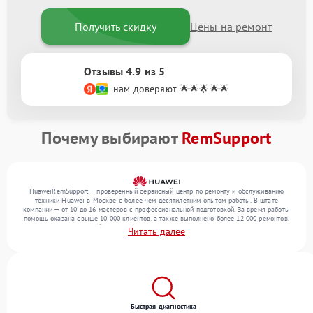
Получить скидку
Цены на ремонт
Отзывы 4.9 из 5
нам доверяют 🌟🌟🌟🌟🌟
Почему выбирают
RemSupport
HuaweiRemSupport — проверенный сервисный центр по ремонту и обслуживанию
техники Huawei в Москве с более чем десятилетним опытом работы. В штате
компании — от 10 до 16 мастеров с профессиональной подготовкой. За время работы
помощь оказана свыше 10 000 клиентов, а также выполнено более 12 000 ремонтов.
Ежемесячно в сервисный центр поступает свыше 300 единиц техники, включая , , . Мы
Читать далее
устраняем поломки любой сложности и обеспечиваем надежный результат благодаря
использованию современного оборудования.
Быстрая диагностика