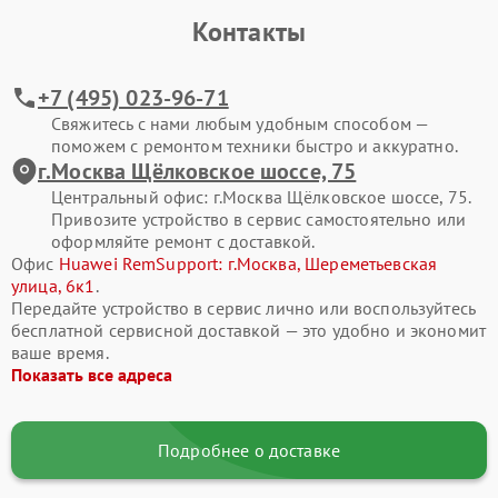
Контакты
Современные смартфоны Huawei представляют собой
сложные электронные системы, где каждая деталь влияет на
стабильность работы. Активная эксплуатация, падения, износ
+7 (495) 023-96-71
компонентов или программные ошибки со временем
Свяжитесь с нами любым удобным способом —
приводят к сбоям. Своевременное обращение в сервис
поможем с ремонтом техники быстро и аккуратно.
помогает сохранить ресурс устройства и избежать
г.Москва Щёлковское шоссе, 75
дорогостоящего восстановления в будущем.
Центральный офис: г.Москва Щёлковское шоссе, 75.
Привозите устройство в сервис самостоятельно или
Типовые поломки смартфонов Huawei
оформляйте ремонт с доставкой.
В процессе ремонта мы чаще всего сталкиваемся со
Офис
Huawei RemSupport: г.Москва, Шереметьевская
следующими неисправностями смартфона Huawei Nova 15:
улица, 6к1
.
Передайте устройство в сервис лично или воспользуйтесь
разбитый экран, отсутствие изображения или
бесплатной сервисной доставкой — это удобно и экономит
некорректная работа сенсора;
ваше время.
Показать все адреса
смартфон не включается или самопроизвольно
перезагружается;
быстрая разрядка аккумулятора, проблемы с зарядкой;
Подробнее о доставке
не работает камера, динамик или микрофон;