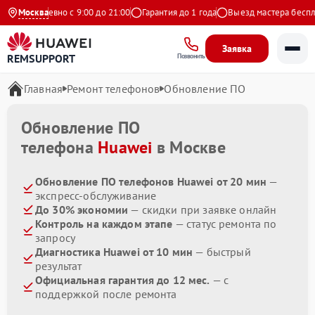
Ежедневно с 9:00 до 21:00
Москва
Гарантия до 1 года
Выезд мастера бесплат
Заявка
REMSUPPORT
Позвонить
Главная
Ремонт телефонов
Обновление ПО
Обновление ПО
телефона
Huawei
в Москве
Обновление ПО телефонов Huawei от 20 мин
—
экспресс-обслуживание
До 30% экономии
— скидки при заявке онлайн
Контроль на каждом этапе
— статус ремонта по
запросу
Диагностика Huawei от 10 мин
— быстрый
результат
Официальная гарантия до 12 мес.
— с
поддержкой после ремонта