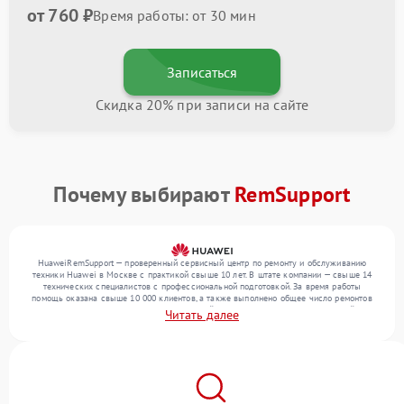
от 760 ₽
Время работы: от 30 мин
Записаться
Скидка 20% при записи на сайте
Почему выбирают
RemSupport
HuaweiRemSupport — проверенный сервисный центр по ремонту и обслуживанию
техники Huawei в Москве с практикой свыше 10 лет. В штате компании — свыше 14
технических специалистов с профессиональной подготовкой. За время работы
помощь оказана свыше 10 000 клиентов, а также выполнено общее число ремонтов
превысило 12 000. Ежемесячно в сервисный центр поступает более 300 устройств,
Читать далее
включая , , . Мы беремся за задачи любой сложности и гарантируем высокое
качество обслуживания благодаря опыту команды.