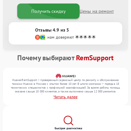
Получить скидку
Цены на ремонт
Отзывы 4.9 из 5
нам доверяют 🌟🌟🌟🌟🌟
Почему выбирают
RemSupport
HuaweiRemSupport — проверенный сервисный центр по ремонту и обслуживанию
техники Huawei в Москве с опытом более 10 лет. В штате компании — порядка 18
технических специалистов с профильной квалификацией. За время работы помощь
оказана свыше 10 000 клиентов, а также выполнено свыше 12 000 ремонтов.
Ежемесячно в сервисный центр поступает свыше 300 единиц техники, включая , , . Мы
Читать далее
работаем с широким спектром неисправностей и обеспечиваем надежный результат
благодаря использованию современного оборудования.
Быстрая диагностика