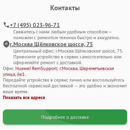
Контакты
Современные смартфоны Huawei представляют собой
сложные электронные системы, где каждая деталь влияет на
стабильность работы. Активная эксплуатация, падения, износ
+7 (495) 023-96-71
компонентов или программные ошибки со временем
Свяжитесь с нами любым удобным способом —
приводят к сбоям. Своевременное обращение в сервис
поможем с ремонтом техники быстро и аккуратно.
помогает сохранить ресурс устройства и избежать
г.Москва Щёлковское шоссе, 75
дорогостоящего восстановления в будущем.
Центральный офис: г.Москва Щёлковское шоссе, 75.
Привозите устройство в сервис самостоятельно или
Типовые поломки смартфонов Huawei
оформляйте ремонт с доставкой.
В процессе ремонта мы чаще всего сталкиваемся со
Офис
Huawei RemSupport: г.Москва, Шереметьевская
следующими неисправностями смартфона Huawei P10 Plus:
улица, 6к1
.
Передайте устройство в сервис лично или воспользуйтесь
разбитый экран, отсутствие изображения или
бесплатной сервисной доставкой — это удобно и экономит
некорректная работа сенсора;
ваше время.
Показать все адреса
смартфон не включается или самопроизвольно
перезагружается;
быстрая разрядка аккумулятора, проблемы с зарядкой;
Подробнее о доставке
не работает камера, динамик или микрофон;