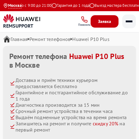
едневно с 9:00 до 21:00
Москва
Гарантия до 1 года
Выезд мастера бесплатно
Заявка
REMSUPPORT
Позвонить
Главная
Ремонт телефонов
Huawei P10 Plus
Ремонт телефона
Huawei P10 Plus
в Москве
Доставка и приём техники курьером
предоставляется бесплатно
Гарантийное и постгарантийное обслуживание до
1 года
Диагностика производится за 15 мин
Срочный ремонт устройства в течении часа
Выдаём подменные устройства на время ремонта
Запишитесь на ремонт и получите
скидку 20%
на
первый ремонт