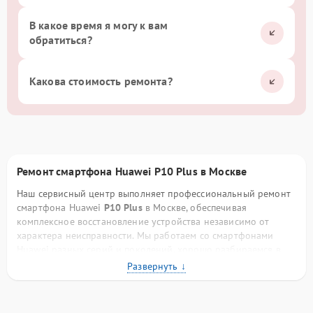
В какое время я могу к вам
обратиться?
Какова стоимость ремонта?
Ремонт смартфона Huawei P10 Plus в Москве
Наш сервисный центр выполняет профессиональный ремонт
смартфона Huawei
P10 Plus
в Москве, обеспечивая
комплексное восстановление устройства независимо от
характера неисправности. Мы работаем со смартфонами
Huawei разных серий и поколений, хорошо разбираемся в
конструктивных особенностях бренда, схемотехнике плат,
фирменных процессорах и программном обеспечении. Такой
опыт позволяет нам выполнять ремонт точно, аккуратно и с
прогнозируемым результатом.