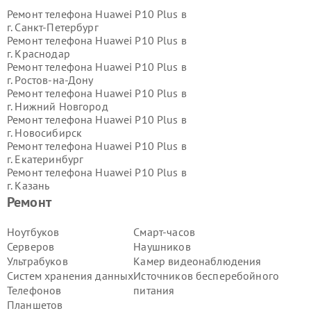
Ремонт телефона Huawei P10 Plus в
г.
Санкт-Петербург
Ремонт телефона Huawei P10 Plus в
г.
Краснодар
Ремонт телефона Huawei P10 Plus в
г.
Ростов-на-Дону
Ремонт телефона Huawei P10 Plus в
г.
Нижний Новгород
Ремонт телефона Huawei P10 Plus в
г.
Новосибирск
Ремонт телефона Huawei P10 Plus в
г.
Екатеринбург
Ремонт телефона Huawei P10 Plus в
г.
Казань
Ремонт телефона Huawei P10 Plus в
Ремонт
г.
Воронеж
Ремонт телефона Huawei P10 Plus в
Ноутбуков
Смарт-часов
г.
Волгоград
Серверов
Наушников
Ремонт телефона Huawei P10 Plus в
Ультрабуков
Камер видеонаблюдения
г.
Самара
Систем хранения данных
Источников бесперебойного
Ремонт телефона Huawei P10 Plus в
Телефонов
питания
г.
Пермь
Ремонт телефона Huawei P10 Plus в
Планшетов