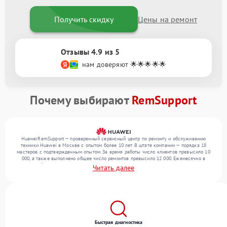
Получить скидку
Цены на ремонт
Отзывы 4.9 из 5
нам доверяют 🌟🌟🌟🌟🌟
Почему выбирают
RemSupport
HuaweiRemSupport — проверенный сервисный центр по ремонту и обслуживанию
техники Huawei в Москве с опытом более 10 лет. В штате компании — порядка 18
мастеров с подтвержденным опытом. За время работы число клиентов превысило 10
000, а также выполнено общее число ремонтов превысило 12 000. Ежемесячно в
сервисный центр поступает свыше 300 единиц техники, включая , , . Мы работаем с
Читать далее
широким спектром неисправностей и предлагаем стабильный уровень сервиса
благодаря опыту команды.
Быстрая диагностика