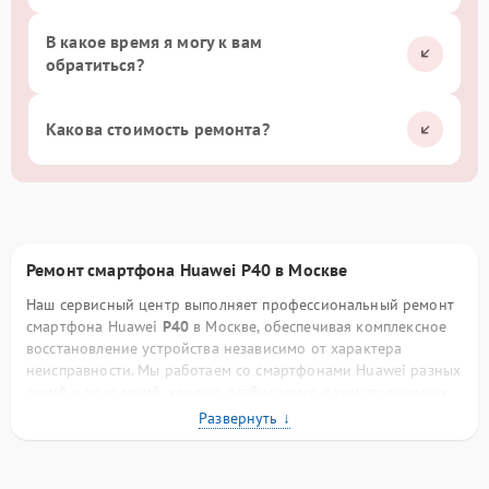
В какое время я могу к вам
обратиться?
Какова стоимость ремонта?
Ремонт смартфона Huawei P40 в Москве
Наш сервисный центр выполняет профессиональный ремонт
смартфона Huawei
P40
в Москве, обеспечивая комплексное
восстановление устройства независимо от характера
неисправности. Мы работаем со смартфонами Huawei разных
серий и поколений, хорошо разбираемся в конструктивных
особенностях бренда, схемотехнике плат, фирменных
процессорах и программном обеспечении. Такой опыт
позволяет нам выполнять ремонт точно, аккуратно и с
прогнозируемым результатом.