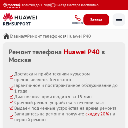
 21:00
Москва
Гарантия до 1 года
Выезд мастера бесплатно
Заявка
REMSUPPORT
Позвонить
Главная
Ремонт телефонов
Huawei P40
Ремонт телефона
Huawei P40
в
Москве
Доставка и приём техники курьером
предоставляется бесплатно
Гарантийное и постгарантийное обслуживание до
1 года
Диагностика производится за 15 мин
Срочный ремонт устройства в течении часа
Выдаём подменные устройства на время ремонта
Запишитесь на ремонт и получите
скидку 20%
на
первый ремонт