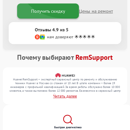
Получить скидку
Цены на ремонт
Отзывы 4.9 из 5
нам доверяют 🌟🌟🌟🌟🌟
Почему выбирают
RemSupport
HuaweiRemSupport — экспертный сервисный центр по ремонту и обслуживанию
техники Huawei в Москве со стажем от 10 лет. В штате компании — более 19
инженеров с профильной квалификацией. За время работы обслужено более 10 000
клиентов, а также выполнено более 12 000 ремонтов. Ежемесячно в сервисный центр
поступает более 300 обращений, включая , , . Мы выполняем ремонт различного
Читать далее
уровня сложности и обеспечиваем надежный результат благодаря опыту команды.
Быстрая диагностика