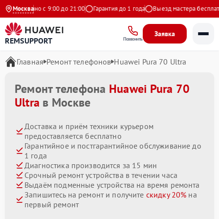
Ежедневно с 9:00 до 21:00
Москва
Гарантия до 1 года
Выезд мастера бесплатно
Заявка
REMSUPPORT
Позвонить
Главная
Ремонт телефонов
Huawei Pura 70 Ultra
Ремонт телефона
Huawei Pura 70
Ultra
в Москве
Доставка и приём техники курьером
предоставляется бесплатно
Гарантийное и постгарантийное обслуживание до
1 года
Диагностика производится за 15 мин
Срочный ремонт устройства в течении часа
Выдаём подменные устройства на время ремонта
Запишитесь на ремонт и получите
скидку 20%
на
первый ремонт