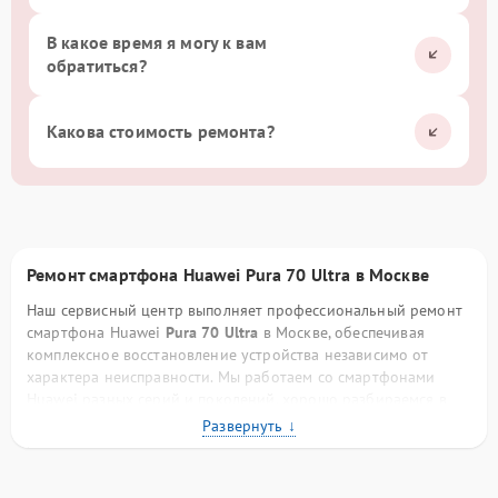
В какое время я могу к вам
обратиться?
Какова стоимость ремонта?
Ремонт смартфона Huawei Pura 70 Ultra в Москве
Наш сервисный центр выполняет профессиональный ремонт
смартфона Huawei
Pura 70 Ultra
в Москве, обеспечивая
комплексное восстановление устройства независимо от
характера неисправности. Мы работаем со смартфонами
Huawei разных серий и поколений, хорошо разбираемся в
конструктивных особенностях бренда, схемотехнике плат,
фирменных процессорах и программном обеспечении. Такой
опыт позволяет нам выполнять ремонт точно, аккуратно и с
прогнозируемым результатом.