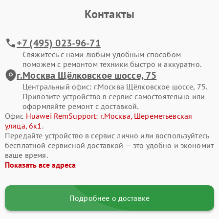
Контакты
Современные смартфоны Huawei представляют собой
сложные электронные системы, где каждая деталь влияет на
стабильность работы. Активная эксплуатация, падения, износ
+7 (495) 023-96-71
компонентов или программные ошибки со временем
Свяжитесь с нами любым удобным способом —
приводят к сбоям. Своевременное обращение в сервис
поможем с ремонтом техники быстро и аккуратно.
помогает сохранить ресурс устройства и избежать
г.Москва Щёлковское шоссе, 75
дорогостоящего восстановления в будущем.
Центральный офис: г.Москва Щёлковское шоссе, 75.
Привозите устройство в сервис самостоятельно или
Типовые поломки смартфонов Huawei
оформляйте ремонт с доставкой.
В процессе ремонта мы чаще всего сталкиваемся со
Офис
Huawei RemSupport: г.Москва, Шереметьевская
следующими неисправностями смартфона Huawei Pura 70
улица, 6к1
.
Ultra:
Передайте устройство в сервис лично или воспользуйтесь
бесплатной сервисной доставкой — это удобно и экономит
разбитый экран, отсутствие изображения или
ваше время.
некорректная работа сенсора;
Показать все адреса
смартфон не включается или самопроизвольно
перезагружается;
Подробнее о доставке
быстрая разрядка аккумулятора, проблемы с зарядкой;