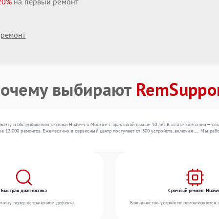
20%
на первый ремонт
 ремонт
очему выбирают
RemSuppo
онту и обслуживанию техники Huawei в Москве с практикой свыше 10 лет. В штате компании — св
ее 12 000 ремонтов. Ежемесячно в сервисный центр поступает от 300 устройств, включая , , . Мы 
Быстрая диагностика
Срочный ремонт Huaw
чину перед устранением дефекта.
Большинство устройств ремонтируются в