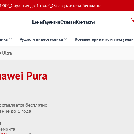
1:00
Гарантия до 1 года
Выезд мастера бесплатно
Цены
Гарантия
Отзывы
Контакты
ника
Аудио и видеотехника
Компьютерные комплектующи
 Ultra
awei Pura
оставляется бесплатно
ание до 1 года
а
ремонта