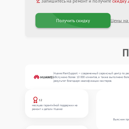
Запишитесь на ремонт и получите
скидку 
Получить скидку
Цены на
П
HuaweiRemSupport — современный сервисный центр по рем
обслужено более 10 000 клиентов, а также выполнено бол
результат благодаря квалификации мастеров.
12
месяцев гарантийной поддержки на
ремонт и детали Huawei
Выясним при