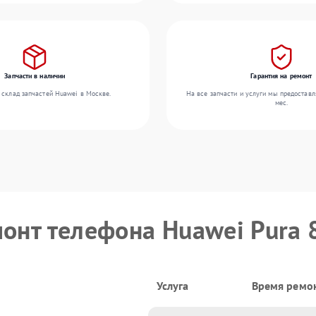
Запчасти в наличии
Гарантия на ремонт
 склад запчастей Huawei в Москве.
На все запчасти и услуги мы предоставл
мес.
монт телефона Huawei Pura 8
Услуга
Время ремо