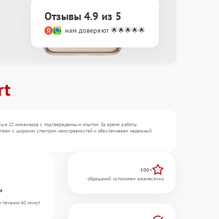
Отзывы 4.9 из 5
нам доверяют 🌟🌟🌟🌟🌟
rt
ыше 22 инженеров с подтвержденным опытом. За время работы
работаем с широким спектром неисправностей и обеспечиваем надежный
100+
обращений исполняем ежемесячно
ei
 течении 60 минут.