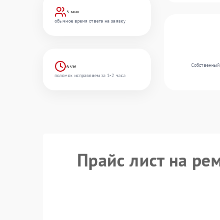
5 мин
обычное время ответа на заявку
Собственный
65%
поломок исправляем за 1-2 часа
Прайс лист на ре