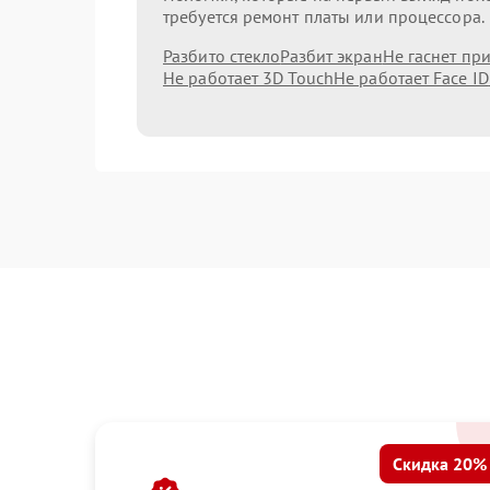
требуется ремонт платы или процессора.
Разбито стекло
Разбит экран
Не гаснет пр
Не работает 3D Touch
Не работает Face ID
Скидка 20%