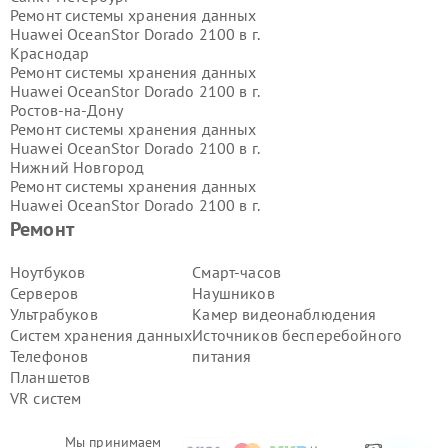
Ремонт системы хранения данных
Huawei OceanStor Dorado 2100 в г.
Краснодар
Ремонт системы хранения данных
Huawei OceanStor Dorado 2100 в г.
Ростов-на-Дону
Ремонт системы хранения данных
Huawei OceanStor Dorado 2100 в г.
Нижний Новгород
Ремонт системы хранения данных
Huawei OceanStor Dorado 2100 в г.
Новосибирск
Ремонт
Ремонт системы хранения данных
Huawei OceanStor Dorado 2100 в г.
Ноутбуков
Смарт-часов
Екатеринбург
Серверов
Наушников
Ремонт системы хранения данных
Ультрабуков
Камер видеонаблюдения
Huawei OceanStor Dorado 2100 в г.
Систем хранения данных
Источников бесперебойного
Казань
Телефонов
питания
Ремонт системы хранения данных
Huawei OceanStor Dorado 2100 в г.
Планшетов
Воронеж
VR систем
Ремонт системы хранения данных
Huawei OceanStor Dorado 2100 в г.
Мы принимаем