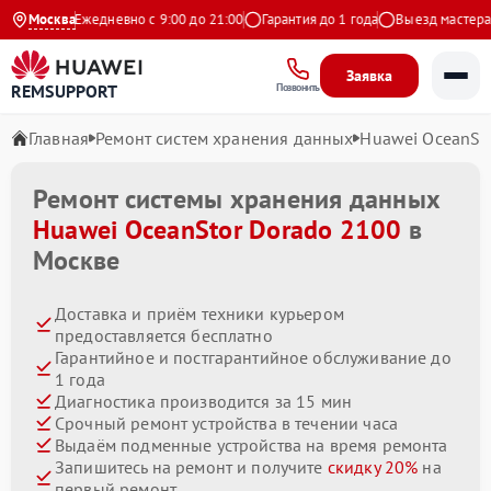
ндекс
Москва
Ежедневно с 9:00 до 21:00
Гарантия до 1 года
Выезд мастера бе
Заявка
REMSUPPORT
Позвонить
Главная
Ремонт систем хранения данных
Huawei OceanSt
Ремонт системы хранения данных
Huawei OceanStor Dorado 2100
в
Москве
Доставка и приём техники курьером
предоставляется бесплатно
Гарантийное и постгарантийное обслуживание до
1 года
Диагностика производится за 15 мин
Срочный ремонт устройства в течении часа
Выдаём подменные устройства на время ремонта
Запишитесь на ремонт и получите
скидку 20%
на
первый ремонт