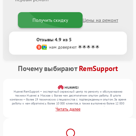
Получить скидку
Цены на ремонт
Отзывы 4.9 из 5
нам доверяют 🌟🌟🌟🌟🌟
Почему выбирают
RemSupport
HuaweiRemSupport — экспертный сервисный центр по ремонту и обслуживанию
техники Huawei в Москве с более чем десятилетним опытом работы. В штате
компании — более 19 технических специалистов с подтвержденным опытом. За время
работы к нам обратились более 10 000 клиентов, а также выполнено более 12 000
ремонтов. Ежемесячно в сервисный центр поступает более 300 устройств, включая , , .
Читать далее
Мы устраняем поломки любой сложности и поддерживаем высокий стандарт
качества благодаря использованию современного оборудования.