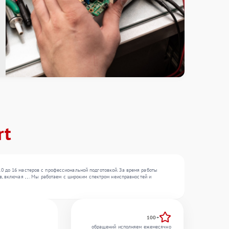
rt
0 до 16 мастеров с профессиональной подготовкой. За время работы
, включая , , . Мы работаем с широким спектром неисправностей и
100+
обращений исполняем ежемесячно