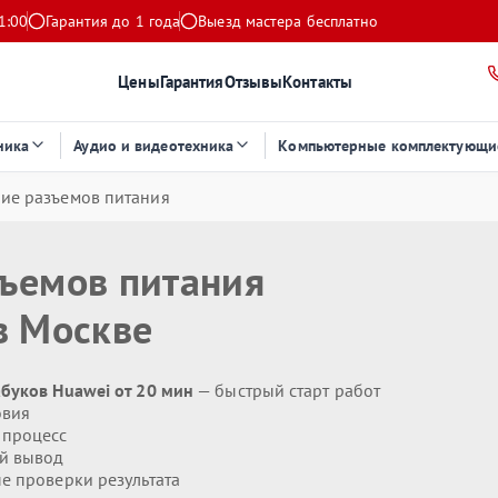
1:00
Гарантия до 1 года
Выезд мастера бесплатно
Цены
Гарантия
Отзывы
Контакты
ника
Аудио и видеотехника
Компьютерные комплектующи
ие разъемов питания
зъемов питания
 Москве
буков Huawei от 20 мин
— быстрый старт работ
овия
 процесс
й вывод
 проверки результата