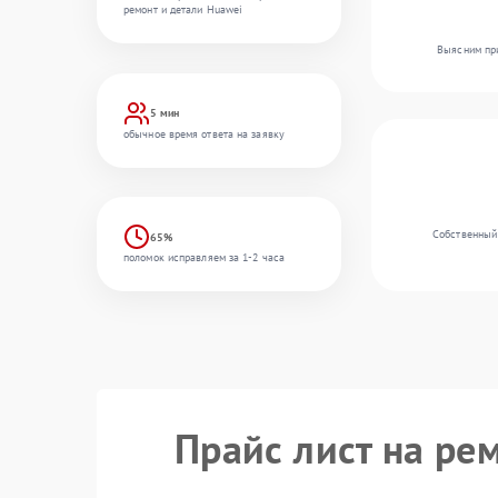
ремонт и детали Huawei
Выясним при
5 мин
обычное время ответа на заявку
Собственный
65%
поломок исправляем за 1-2 часа
Прайс лист на ре