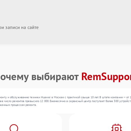
и записи на сайте
очему выбирают
RemSuppo
нту и обслуживанию техники Huawei в Москве с практикой свыше 10 лет. В штате компании — от 1
ее число ремонтов превысило 12 000. Ежемесячно в сервисный центр поступает более 300 устройств
аженным процессам ремонта.