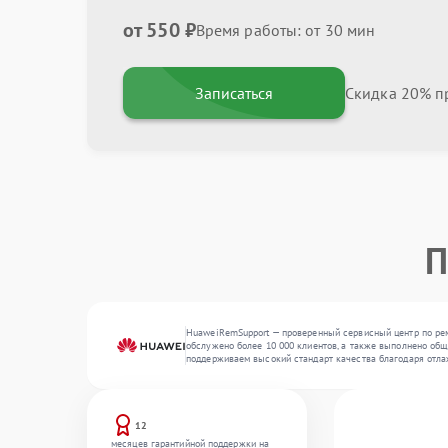
от 550 ₽
Время работы: от 30 мин
Записаться
Скидка 20% пр
П
HuaweiRemSupport — проверенный сервисный центр по ремо
обслужено более 10 000 клиентов, а также выполнено общ
поддерживаем высокий стандарт качества благодаря отл
12
месяцев гарантийной поддержки на