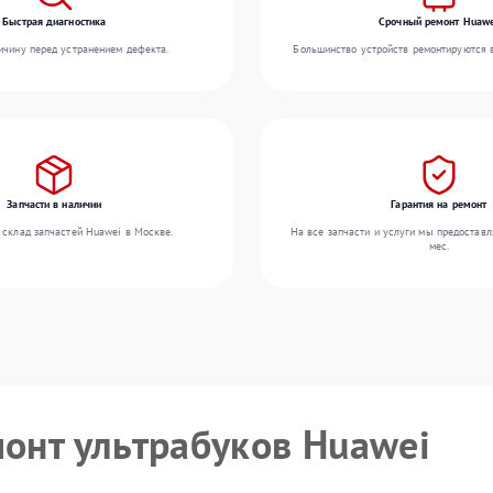
Быстрая диагностика
Срочный ремонт Huaw
чину перед устранением дефекта.
Большинство устройств ремонтируются в
Запчасти в наличии
Гарантия на ремонт
 склад запчастей Huawei в Москве.
На все запчасти и услуги мы предоставл
мес.
монт ультрабуков Huawei