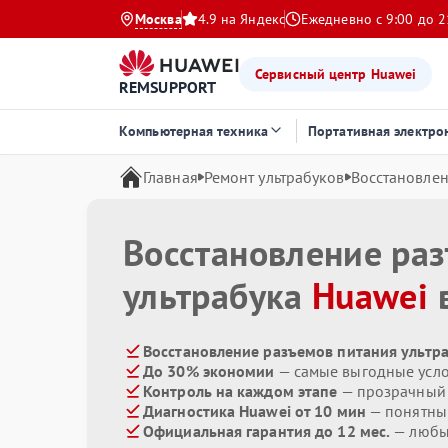
Москва
4.9 на Яндекс
Ежедневно с 9:00 до 2
Сервисный центр Huawei
REMSUPPORT
Компьютерная техника
Портативная электро
Главная
Ремонт ультрабуков
Восстановлен
Восстановление ра
ультрабука
Huawei
в
Восстановление разъемов питания ультра
До 30% экономии
— самые выгодные усл
Контроль на каждом этапе
— прозрачный
Диагностика Huawei от 10 мин
— понятны
Официальная гарантия до 12 мес.
— любые