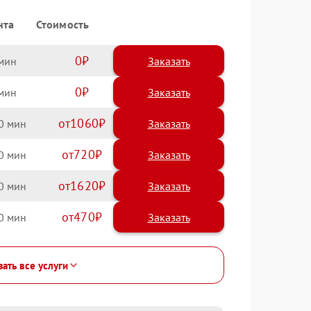
нта
Стоимость
0
Заказать
0
Заказать
1060
0
720
0
1620
0
470
0
зать все услуги