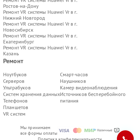
Ростов-на-Дону
Ремонт VR системы Huawei Vr в г.
Нижний Новгород
Ремонт VR системы Huawei Vr в г.
Новосибирск
Ремонт VR системы Huawei Vr в г.
Екатеринбург
Ремонт VR системы Huawei Vr в г.
Казань
Ремонт VR системы Huawei Vr в г.
Ремонт
Воронеж
Ремонт VR системы Huawei Vr в г.
Ноутбуков
Смарт-часов
Волгоград
Серверов
Наушников
Ремонт VR системы Huawei Vr в г.
Ультрабуков
Камер видеонаблюдения
Самара
Систем хранения данных
Источников бесперебойного
Ремонт VR системы Huawei Vr в г.
Телефонов
питания
Пермь
Ремонт VR системы Huawei Vr в г.
Планшетов
Красноярск
VR систем
Ремонт VR системы Huawei Vr в г.
Ижевск
Мы принимаем
Ремонт VR системы Huawei Vr в г.
все формы оплаты
Челябинск
Политика конфиденциальности