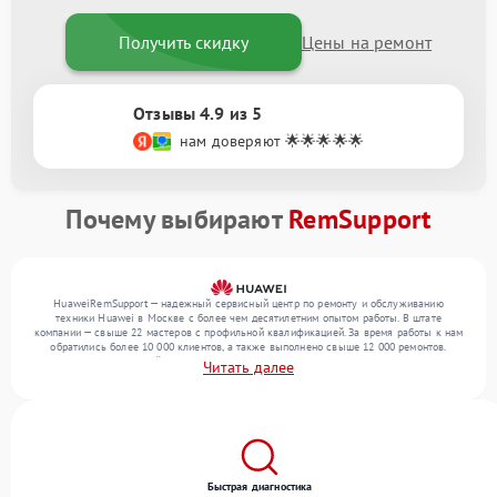
Получить скидку
Цены на ремонт
Отзывы 4.9 из 5
нам доверяют 🌟🌟🌟🌟🌟
Почему выбирают
RemSupport
HuaweiRemSupport — надежный сервисный центр по ремонту и обслуживанию
техники Huawei в Москве с более чем десятилетним опытом работы. В штате
компании — свыше 22 мастеров с профильной квалификацией. За время работы к нам
обратились более 10 000 клиентов, а также выполнено свыше 12 000 ремонтов.
Ежемесячно в сервисный центр поступает свыше 300 единиц техники, включая , , . Мы
Читать далее
работаем с широким спектром неисправностей и предлагаем стабильный уровень
сервиса благодаря квалификации мастеров.
Быстрая диагностика