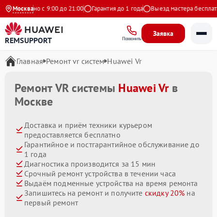
Ежедневно с 9:00 до 21:00
Москва
Гарантия до 1 года
Выезд мастера бесплатно
Заявка
REMSUPPORT
Позвонить
Главная
Ремонт vr систем
Huawei Vr
Ремонт VR системы
Huawei Vr
в
Москве
Доставка и приём техники курьером
предоставляется бесплатно
Гарантийное и постгарантийное обслуживание до
1 года
Диагностика производится за 15 мин
Срочный ремонт устройства в течении часа
Выдаём подменные устройства на время ремонта
Запишитесь на ремонт и получите
скидку 20%
на
первый ремонт