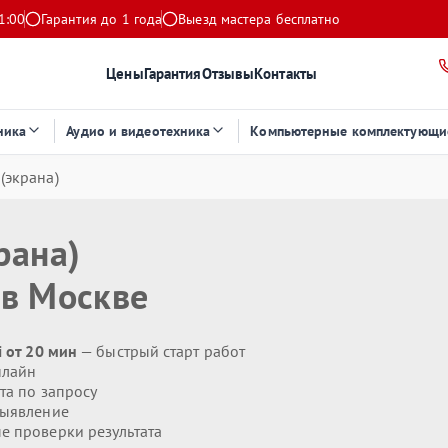
1:00
Гарантия до 1 года
Выезд мастера бесплатно
Цены
Гарантия
Отзывы
Контакты
ника
Аудио и видеотехника
Компьютерные комплектующи
(экрана)
рана)
в Москве
i от 20 мин
— быстрый старт работ
нлайн
та по запросу
выявление
 проверки результата