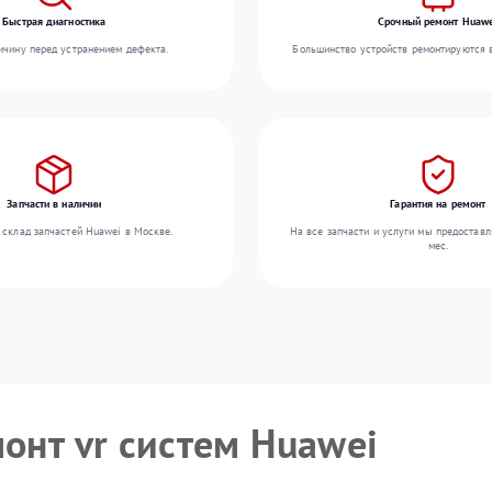
Быстрая диагностика
Срочный ремонт Huaw
чину перед устранением дефекта.
Большинство устройств ремонтируются в
Запчасти в наличии
Гарантия на ремонт
 склад запчастей Huawei в Москве.
На все запчасти и услуги мы предоставл
мес.
монт vr систем Huawei