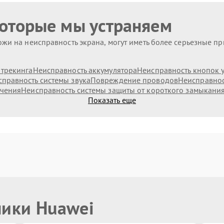
которые мы устраняем
жи на неисправность экрана, могут иметь более серьезные п
 трекинга
Неисправность аккумулятора
Неисправность кнопок 
правность системы звука
Повреждение проводов
Неисправнос
ючения
Неисправность системы защиты от короткого замыкани
Показать еще
ники Huawei