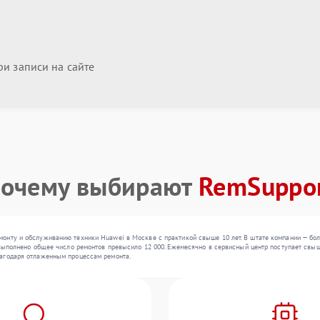
и записи на сайте
очему выбирают
RemSuppo
онту и обслуживанию техники Huawei в Москве с практикой свыше 10 лет. В штате компании — бол
выполнено общее число ремонтов превысило 12 000. Ежемесячно в сервисный центр поступает свыше 
лагодаря отлаженным процессам ремонта.