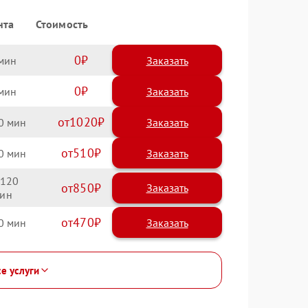
нта
Стоимость
0
Заказать
0
Заказать
1020
0
510
0
120
850
470
0
се услуги