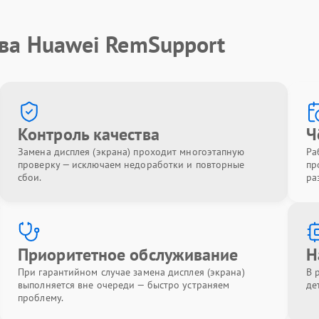
тва Huawei RemSupport
Контроль качества
Ч
Замена дисплея (экрана) проходит многоэтапную
Ра
проверку — исключаем недоработки и повторные
пр
сбои.
ра
Приоритетное обслуживание
Н
При гарантийном случае замена дисплея (экрана)
В 
выполняется вне очереди — быстро устраняем
де
проблему.