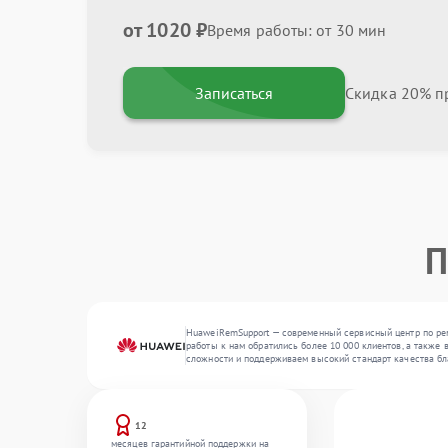
от 1020 ₽
Время работы: от 30 мин
Записаться
Скидка 20% пр
П
HuaweiRemSupport — современный сервисный центр по рем
работы к нам обратились более 10 000 клиентов, а также 
сложности и поддерживаем высокий стандарт качества б
12
месяцев гарантийной поддержки на