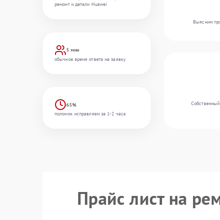
ремонт и детали Huawei
Выясним при
5 мин
обычное время ответа на заявку
Собственный
65%
поломок исправляем за 1-2 часа
Прайс лист на ре