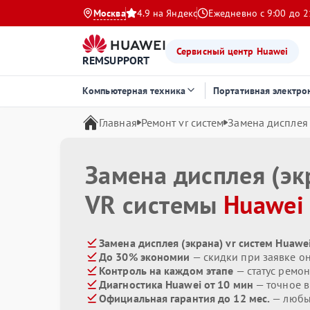
Москва
4.9 на Яндекс
Ежедневно с 9:00 до 2
Сервисный центр Huawei
REMSUPPORT
Компьютерная техника
Портативная электро
Главная
Ремонт vr систем
Замена дисплея 
Замена дисплея (эк
VR системы
Huawei
Замена дисплея (экрана) vr систем Huawe
До 30% экономии
— скидки при заявке о
Контроль на каждом этапе
— статус ремон
Диагностика Huawei от 10 мин
— точное 
Официальная гарантия до 12 мес.
— любые